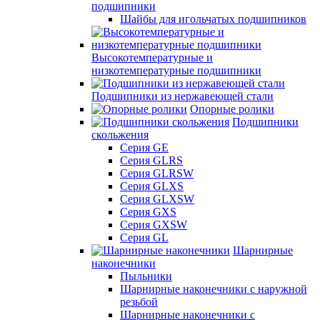
подшипники
Шайбы для игольчатых подшипников
Высокотемпературные и
низкотемпературные подшипники
Подшипники из нержавеющей стали
Опорные ролики
Подшипники
скольжения
Серия GE
Серия GLRS
Серия GLRSW
Серия GLXS
Серия GLXSW
Серия GXS
Серия GXSW
Серия GL
Шарнирные
наконечники
Пыльники
Шарнирные наконечники с наружной
резьбой
Шарнирные наконечники с