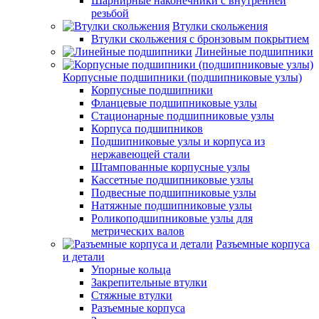
Шарнирные наконечники с внутренней
резьбой
Втулки скольжения
Втулки скольжения с бронзовым покрытием
Линейные подшипники
Корпусные подшипники (подшипниковые узлы)
Корпусные подшипники
Фланцевые подшипниковые узлы
Стационарные подшипниковые узлы
Корпуса подшипников
Подшипниковые узлы и корпуса из
нержавеющей стали
Штампованные корпусные узлы
Кассетные подшипниковые узлы
Подвесные подшипниковые узлы
Натяжные подшипниковые узлы
Роликоподшипниковые узлы для
метрических валов
Разъемные корпуса
и детали
Упорные кольца
Закрепительные втулки
Стяжные втулки
Разъемные корпуса