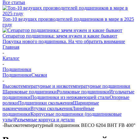
Все статьи
Топ-10 ведущих производителей подшипников в мире в 2025
году
Сепаратор подшипника: зачем нужен и какие бывают
Покупка нового подшипника. На что обратить внимание
Главная
-
Каталог
-
Подшипники
Подшипники
Смазки
-
Высокотемпературные и низкотемпературные подшипники
Шариковые подшипники
Роликовые подшипники
Игольчатые
подшипники
Подшипники из нержавеющей стали
Опорные
ролики
Подшипники скольжения
Шарнирные
наконечники
Втулки скольжения
Линейные
подшипники
Корпусные подшипники (подшипниковые
узлы)
Разъемные корпуса и детали
-
Высокотемпературный подшипник BECO 6204 BHT FB 400°