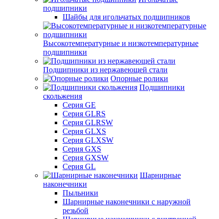
подшипники
Шайбы для игольчатых подшипников
Высокотемпературные и низкотемпературные
подшипники
Подшипники из нержавеющей стали
Опорные ролики
Подшипники
скольжения
Серия GE
Серия GLRS
Серия GLRSW
Серия GLXS
Серия GLXSW
Серия GXS
Серия GXSW
Серия GL
Шарнирные
наконечники
Пыльники
Шарнирные наконечники с наружной
резьбой