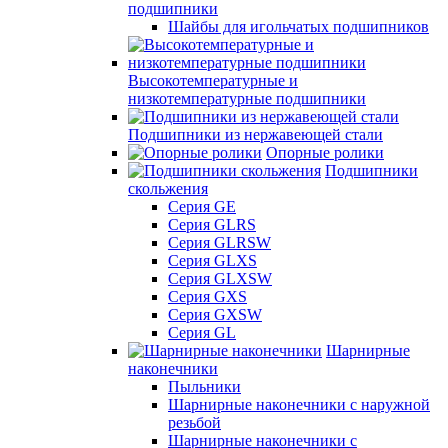
подшипники
Шайбы для игольчатых подшипников
Высокотемпературные и
низкотемпературные подшипники
Подшипники из нержавеющей стали
Опорные ролики
Подшипники
скольжения
Серия GE
Серия GLRS
Серия GLRSW
Серия GLXS
Серия GLXSW
Серия GXS
Серия GXSW
Серия GL
Шарнирные
наконечники
Пыльники
Шарнирные наконечники с наружной
резьбой
Шарнирные наконечники с