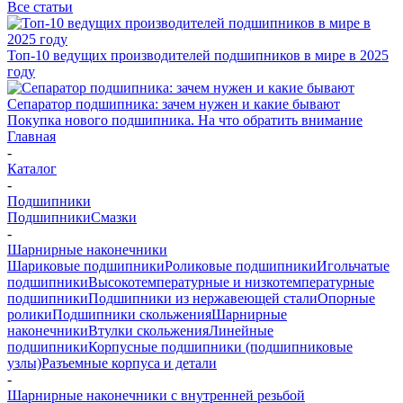
Все статьи
Топ-10 ведущих производителей подшипников в мире в 2025
году
Сепаратор подшипника: зачем нужен и какие бывают
Покупка нового подшипника. На что обратить внимание
Главная
-
Каталог
-
Подшипники
Подшипники
Смазки
-
Шарнирные наконечники
Шариковые подшипники
Роликовые подшипники
Игольчатые
подшипники
Высокотемпературные и низкотемпературные
подшипники
Подшипники из нержавеющей стали
Опорные
ролики
Подшипники скольжения
Шарнирные
наконечники
Втулки скольжения
Линейные
подшипники
Корпусные подшипники (подшипниковые
узлы)
Разъемные корпуса и детали
-
Шарнирные наконечники с внутренней резьбой