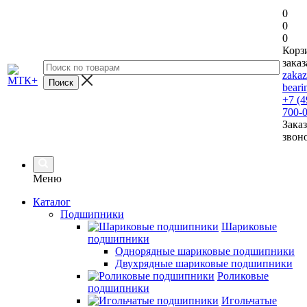
0
0
0
Корз
заказ
zaka
beari
+7 (4
700-
Заказ
звон
Меню
Каталог
Подшипники
Шариковые
подшипники
Однорядные шариковые подшипники
Двухрядные шариковые подшипники
Роликовые
подшипники
Игольчатые