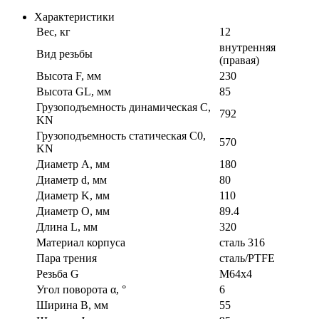
Характеристики
Вес, кг
12
внутренняя
Вид резьбы
(правая)
Высота F, мм
230
Высота GL, мм
85
Грузоподъемность динамическая C,
792
KN
Грузоподъемность статическая C0,
570
KN
Диаметр A, мм
180
Диаметр d, мм
80
Диаметр K, мм
110
Диаметр O, мм
89.4
Длина L, мм
320
Материал корпуса
сталь 316
Пара трения
сталь/PTFE
Резьба G
M64x4
Угол поворота α, °
6
Ширина B, мм
55