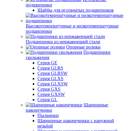
подшипники
Шайбы для игольчатых подшипников
Высокотемпературные и низкотемпературные
подшипники
Подшипники из нержавеющей стали
Опорные ролики
Подшипники
скольжения
Серия GE
Серия GLRS
Серия GLRSW
Серия GLXS
Серия GLXSW
Серия GXS
Серия GXSW
Серия GL
Шарнирные
наконечники
Пыльники
Шарнирные наконечники с наружной
резьбой