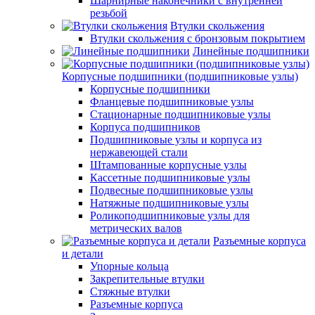
Шарнирные наконечники с внутренней
резьбой
Втулки скольжения
Втулки скольжения с бронзовым покрытием
Линейные подшипники
Корпусные подшипники (подшипниковые узлы)
Корпусные подшипники
Фланцевые подшипниковые узлы
Стационарные подшипниковые узлы
Корпуса подшипников
Подшипниковые узлы и корпуса из
нержавеющей стали
Штампованные корпусные узлы
Кассетные подшипниковые узлы
Подвесные подшипниковые узлы
Натяжные подшипниковые узлы
Роликоподшипниковые узлы для
метрических валов
Разъемные корпуса
и детали
Упорные кольца
Закрепительные втулки
Стяжные втулки
Разъемные корпуса