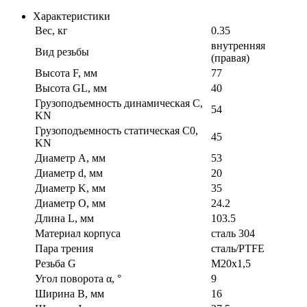
Характеристики
Вес, кг
0.35
внутренняя
Вид резьбы
(правая)
Высота F, мм
77
Высота GL, мм
40
Грузоподъемность динамическая C,
54
KN
Грузоподъемность статическая C0,
45
KN
Диаметр A, мм
53
Диаметр d, мм
20
Диаметр K, мм
35
Диаметр O, мм
24.2
Длина L, мм
103.5
Материал корпуса
сталь 304
Пара трения
сталь/PTFE
Резьба G
M20x1,5
Угол поворота α, °
9
Ширина B, мм
16