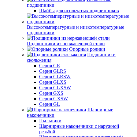
подшипники
Шайбы для игольчатых подшипников
Высокотемпературные и низкотемпературные
подшипники
Подшипники из нержавеющей стали
Опорные ролики
Подшипники
скольжения
Серия GE
Серия GLRS
Серия GLRSW
Серия GLXS
Серия GLXSW
Серия GXS
Серия GXSW
Серия GL
Шарнирные
наконечники
Пыльники
Шарнирные наконечники с наружной
резьбой