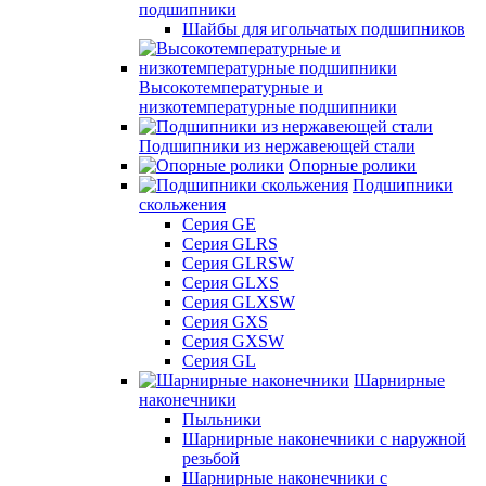
подшипники
Шайбы для игольчатых подшипников
Высокотемпературные и
низкотемпературные подшипники
Подшипники из нержавеющей стали
Опорные ролики
Подшипники
скольжения
Серия GE
Серия GLRS
Серия GLRSW
Серия GLXS
Серия GLXSW
Серия GXS
Серия GXSW
Серия GL
Шарнирные
наконечники
Пыльники
Шарнирные наконечники с наружной
резьбой
Шарнирные наконечники с