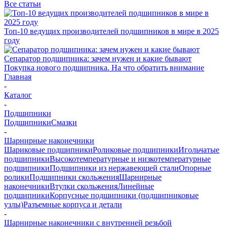
Все статьи
Топ-10 ведущих производителей подшипников в мире в 2025
году
Сепаратор подшипника: зачем нужен и какие бывают
Покупка нового подшипника. На что обратить внимание
Главная
-
Каталог
-
Подшипники
Подшипники
Смазки
-
Шарнирные наконечники
Шариковые подшипники
Роликовые подшипники
Игольчатые
подшипники
Высокотемпературные и низкотемпературные
подшипники
Подшипники из нержавеющей стали
Опорные
ролики
Подшипники скольжения
Шарнирные
наконечники
Втулки скольжения
Линейные
подшипники
Корпусные подшипники (подшипниковые
узлы)
Разъемные корпуса и детали
-
Шарнирные наконечники с внутренней резьбой