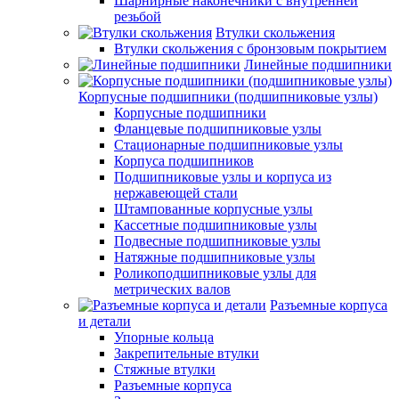
Шарнирные наконечники с внутренней
резьбой
Втулки скольжения
Втулки скольжения с бронзовым покрытием
Линейные подшипники
Корпусные подшипники (подшипниковые узлы)
Корпусные подшипники
Фланцевые подшипниковые узлы
Стационарные подшипниковые узлы
Корпуса подшипников
Подшипниковые узлы и корпуса из
нержавеющей стали
Штампованные корпусные узлы
Кассетные подшипниковые узлы
Подвесные подшипниковые узлы
Натяжные подшипниковые узлы
Роликоподшипниковые узлы для
метрических валов
Разъемные корпуса
и детали
Упорные кольца
Закрепительные втулки
Стяжные втулки
Разъемные корпуса