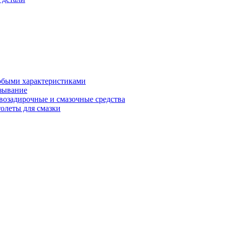
обыми характеристиками
зывание
возадирочные и смазочные средства
олеты для смазки