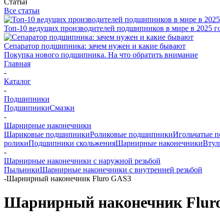
Статьи
Все статьи
Топ-10 ведущих производителей подшипников в мире в 2025 г
Сепаратор подшипника: зачем нужен и какие бывают
Покупка нового подшипника. На что обратить внимание
Главная
-
Каталог
-
Подшипники
Подшипники
Смазки
-
Шарнирные наконечники
Шариковые подшипники
Роликовые подшипники
Игольчатые 
ролики
Подшипники скольжения
Шарнирные наконечники
Втул
-
Шарнирные наконечники с наружной резьбой
Пыльники
Шарнирные наконечники с внутренней резьбой
-
Шарнирный наконечник Fluro GAS3
Шарнирный наконечник Flur