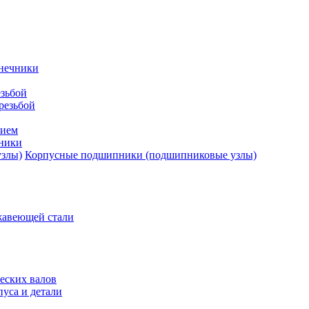
нечники
зьбой
резьбой
тием
ники
Корпусные подшипники (подшипниковые узлы)
жавеющей стали
еских валов
уса и детали