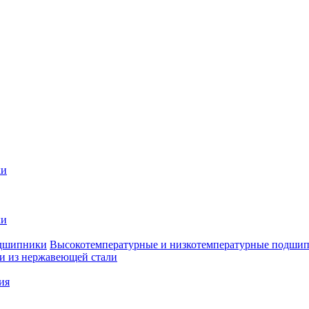
ки
ки
Высокотемпературные и низкотемпературные подши
 из нержавеющей стали
ия