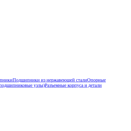
ипники
Подшипники из нержавеющей стали
Опорные
подшипниковые узлы)
Разъемные корпуса и детали