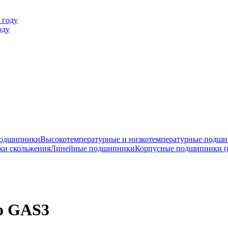
оду
подшипники
Высокотемпературные и низкотемпературные подш
ки скольжения
Линейные подшипники
Корпусные подшипники (
o GAS3