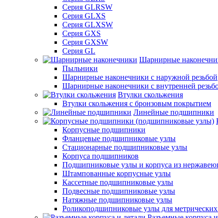
Серия GLRSW
Серия GLXS
Серия GLXSW
Серия GXS
Серия GXSW
Серия GL
Шарнирные наконечни
Пыльники
Шарнирные наконечники с наружной резьбой
Шарнирные наконечники с внутренней резьб
Втулки скольжения
Втулки скольжения с бронзовым покрытием
Линейные подшипники
Корпусные подшипники
Фланцевые подшипниковые узлы
Стационарные подшипниковые узлы
Корпуса подшипников
Подшипниковые узлы и корпуса из нержавею
Штампованные корпусные узлы
Кассетные подшипниковые узлы
Подвесные подшипниковые узлы
Натяжные подшипниковые узлы
Роликоподшипниковые узлы для метрических
Разъемные корпуса и