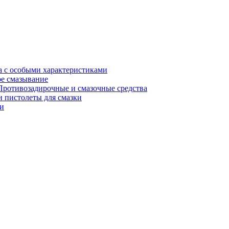
а с особыми характеристиками
е смазывание
Противозадирочные и смазочные средства
 пистолеты для смазки
и