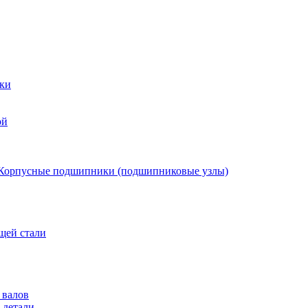
ки
ой
Корпусные подшипники (подшипниковые узлы)
щей стали
 валов
 детали