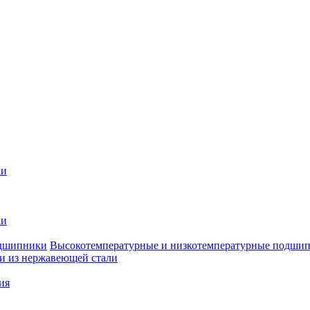
ки
ки
Высокотемпературные и низкотемпературные подши
 из нержавеющей стали
ия