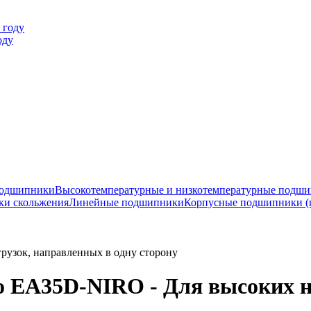
оду
подшипники
Высокотемпературные и низкотемпературные подш
ки скольжения
Линейные подшипники
Корпусные подшипники (
узок, направленных в одну сторону
 EA35D-NIRO - Для высоких на