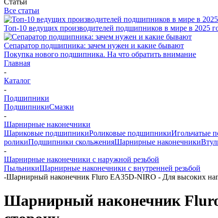
Статьи
Все статьи
Топ-10 ведущих производителей подшипников в мире в 2025 г
Сепаратор подшипника: зачем нужен и какие бывают
Покупка нового подшипника. На что обратить внимание
Главная
-
Каталог
-
Подшипники
Подшипники
Смазки
-
Шарнирные наконечники
Шариковые подшипники
Роликовые подшипники
Игольчатые 
ролики
Подшипники скольжения
Шарнирные наконечники
Втул
-
Шарнирные наконечники с наружной резьбой
Пыльники
Шарнирные наконечники с внутренней резьбой
-
Шарнирный наконечник Fluro EA35D-NIRO - Для высоких нагр
Шарнирный наконечник Fluro