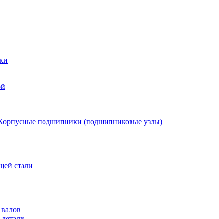
ки
ой
Корпусные подшипники (подшипниковые узлы)
щей стали
 валов
 детали