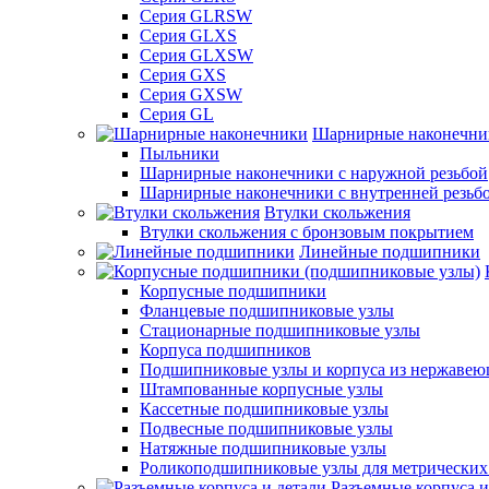
Серия GLRSW
Серия GLXS
Серия GLXSW
Серия GXS
Серия GXSW
Серия GL
Шарнирные наконечни
Пыльники
Шарнирные наконечники с наружной резьбой
Шарнирные наконечники с внутренней резьб
Втулки скольжения
Втулки скольжения с бронзовым покрытием
Линейные подшипники
Корпусные подшипники
Фланцевые подшипниковые узлы
Стационарные подшипниковые узлы
Корпуса подшипников
Подшипниковые узлы и корпуса из нержавею
Штампованные корпусные узлы
Кассетные подшипниковые узлы
Подвесные подшипниковые узлы
Натяжные подшипниковые узлы
Роликоподшипниковые узлы для метрических
Разъемные корпуса и