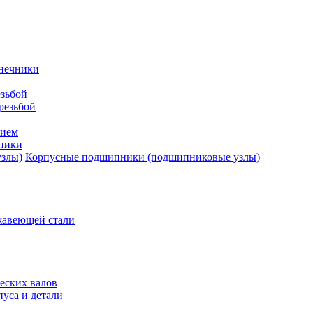
нечники
зьбой
резьбой
тием
ники
Корпусные подшипники (подшипниковые узлы)
жавеющей стали
еских валов
уса и детали