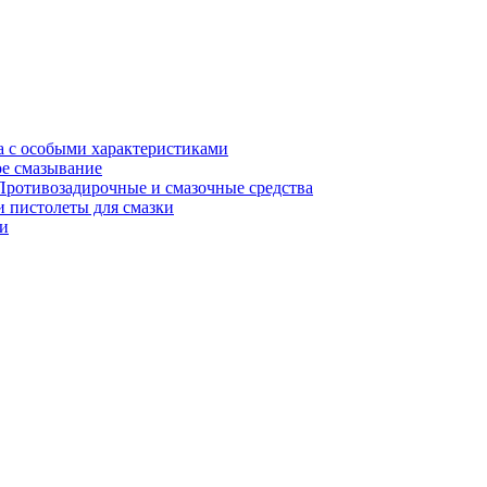
а с особыми характеристиками
е смазывание
Противозадирочные и смазочные средства
 пистолеты для смазки
и