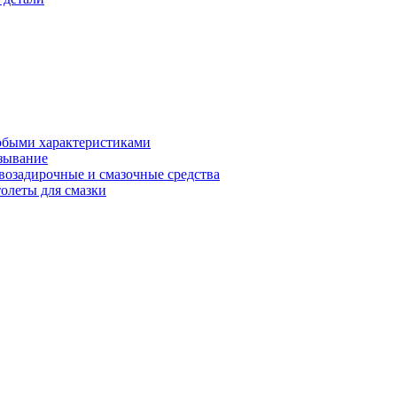
обыми характеристиками
зывание
возадирочные и смазочные средства
олеты для смазки