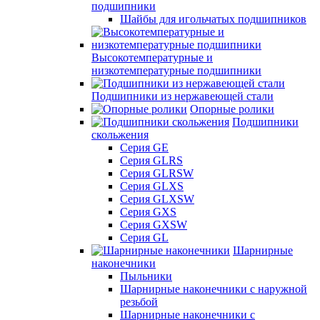
подшипники
Шайбы для игольчатых подшипников
Высокотемпературные и
низкотемпературные подшипники
Подшипники из нержавеющей стали
Опорные ролики
Подшипники
скольжения
Серия GE
Серия GLRS
Серия GLRSW
Серия GLXS
Серия GLXSW
Серия GXS
Серия GXSW
Серия GL
Шарнирные
наконечники
Пыльники
Шарнирные наконечники с наружной
резьбой
Шарнирные наконечники с