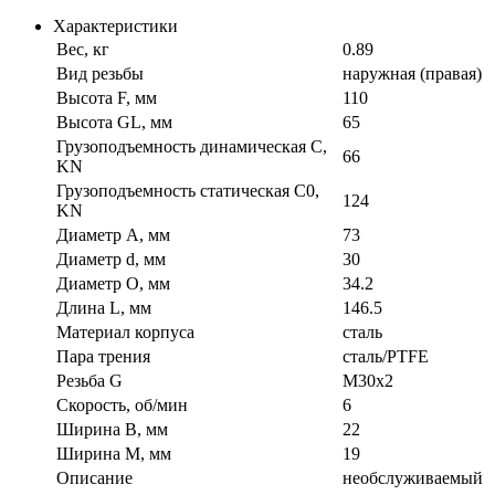
Характеристики
Вес, кг
0.89
Вид резьбы
наружная (правая)
Высота F, мм
110
Высота GL, мм
65
Грузоподъемность динамическая C,
66
KN
Грузоподъемность статическая C0,
124
KN
Диаметр A, мм
73
Диаметр d, мм
30
Диаметр O, мм
34.2
Длина L, мм
146.5
Материал корпуса
сталь
Пара трения
сталь/PTFE
Резьба G
M30x2
Скорость, об/мин
6
Ширина B, мм
22
Ширина M, мм
19
Описание
необслуживаемый