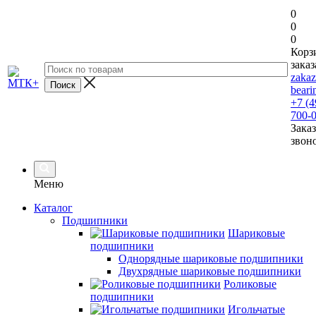
0
0
0
Корз
заказ
zaka
beari
+7 (4
700-
Заказ
звон
Меню
Каталог
Подшипники
Шариковые
подшипники
Однорядные шариковые подшипники
Двухрядные шариковые подшипники
Роликовые
подшипники
Игольчатые