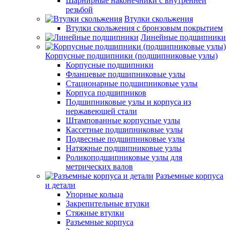
Шарнирные наконечники с внутренней
резьбой
Втулки скольжения
Втулки скольжения с бронзовым покрытием
Линейные подшипники
Корпусные подшипники (подшипниковые узлы)
Корпусные подшипники
Фланцевые подшипниковые узлы
Стационарные подшипниковые узлы
Корпуса подшипников
Подшипниковые узлы и корпуса из
нержавеющей стали
Штампованные корпусные узлы
Кассетные подшипниковые узлы
Подвесные подшипниковые узлы
Натяжные подшипниковые узлы
Роликоподшипниковые узлы для
метрических валов
Разъемные корпуса
и детали
Упорные кольца
Закрепительные втулки
Стяжные втулки
Разъемные корпуса