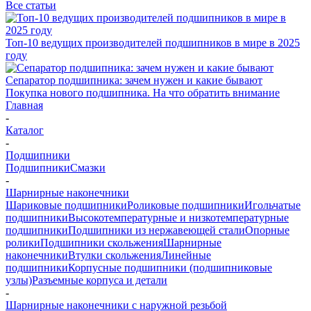
Все статьи
Топ-10 ведущих производителей подшипников в мире в 2025
году
Сепаратор подшипника: зачем нужен и какие бывают
Покупка нового подшипника. На что обратить внимание
Главная
-
Каталог
-
Подшипники
Подшипники
Смазки
-
Шарнирные наконечники
Шариковые подшипники
Роликовые подшипники
Игольчатые
подшипники
Высокотемпературные и низкотемпературные
подшипники
Подшипники из нержавеющей стали
Опорные
ролики
Подшипники скольжения
Шарнирные
наконечники
Втулки скольжения
Линейные
подшипники
Корпусные подшипники (подшипниковые
узлы)
Разъемные корпуса и детали
-
Шарнирные наконечники с наружной резьбой