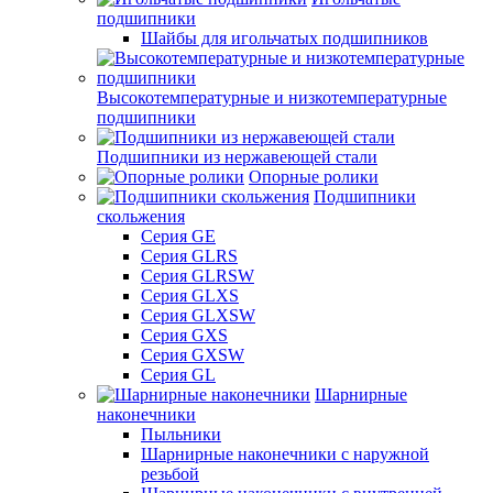
подшипники
Шайбы для игольчатых подшипников
Высокотемпературные и низкотемпературные
подшипники
Подшипники из нержавеющей стали
Опорные ролики
Подшипники
скольжения
Серия GE
Серия GLRS
Серия GLRSW
Серия GLXS
Серия GLXSW
Серия GXS
Серия GXSW
Серия GL
Шарнирные
наконечники
Пыльники
Шарнирные наконечники с наружной
резьбой