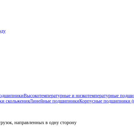
оду
подшипники
Высокотемпературные и низкотемпературные подш
ки скольжения
Линейные подшипники
Корпусные подшипники (
узок, направленных в одну сторону