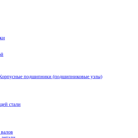
ки
ой
Корпусные подшипники (подшипниковые узлы)
щей стали
 валов
 детали