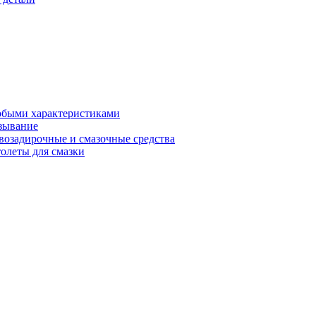
обыми характеристиками
зывание
возадирочные и смазочные средства
олеты для смазки