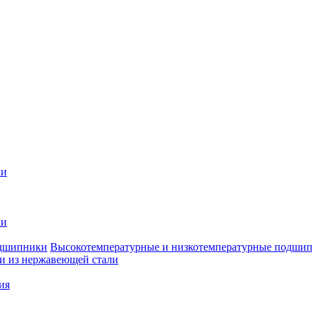
ки
ки
Высокотемпературные и низкотемпературные подши
 из нержавеющей стали
ия