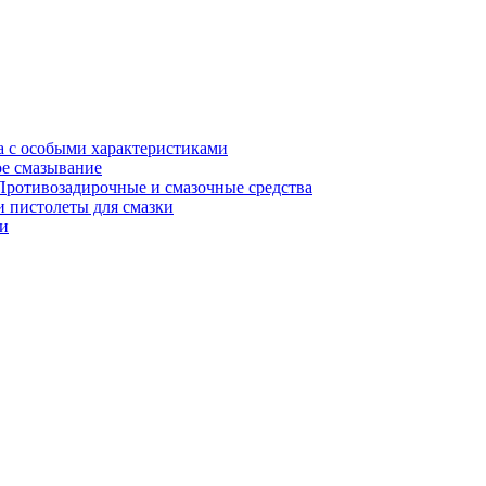
а с особыми характеристиками
е смазывание
Противозадирочные и смазочные средства
 пистолеты для смазки
и