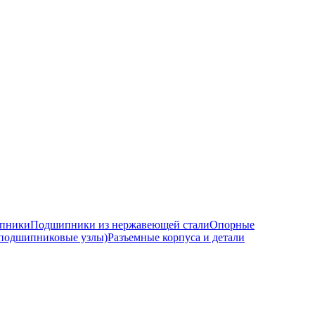
ипники
Подшипники из нержавеющей стали
Опорные
подшипниковые узлы)
Разъемные корпуса и детали