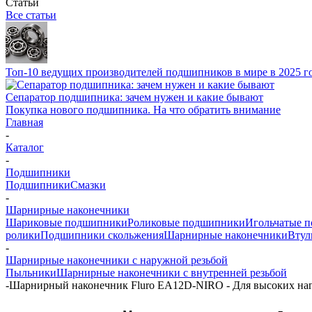
Статьи
Все статьи
Топ-10 ведущих производителей подшипников в мире в 2025 г
Сепаратор подшипника: зачем нужен и какие бывают
Покупка нового подшипника. На что обратить внимание
Главная
-
Каталог
-
Подшипники
Подшипники
Смазки
-
Шарнирные наконечники
Шариковые подшипники
Роликовые подшипники
Игольчатые 
ролики
Подшипники скольжения
Шарнирные наконечники
Втул
-
Шарнирные наконечники с наружной резьбой
Пыльники
Шарнирные наконечники с внутренней резьбой
-
Шарнирный наконечник Fluro EA12D-NIRO - Для высоких нагр