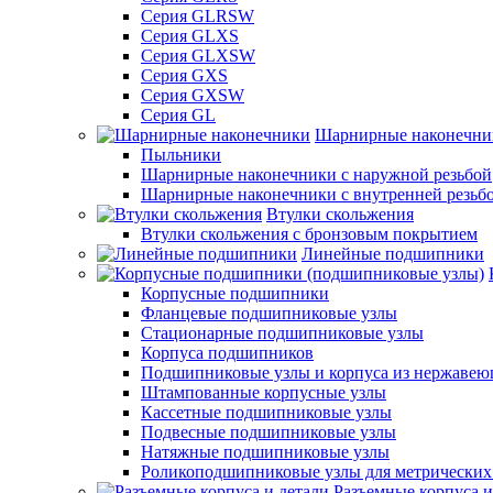
Серия GLRSW
Серия GLXS
Серия GLXSW
Серия GXS
Серия GXSW
Серия GL
Шарнирные наконечни
Пыльники
Шарнирные наконечники с наружной резьбой
Шарнирные наконечники с внутренней резьб
Втулки скольжения
Втулки скольжения с бронзовым покрытием
Линейные подшипники
Корпусные подшипники
Фланцевые подшипниковые узлы
Стационарные подшипниковые узлы
Корпуса подшипников
Подшипниковые узлы и корпуса из нержавею
Штампованные корпусные узлы
Кассетные подшипниковые узлы
Подвесные подшипниковые узлы
Натяжные подшипниковые узлы
Роликоподшипниковые узлы для метрических
Разъемные корпуса и