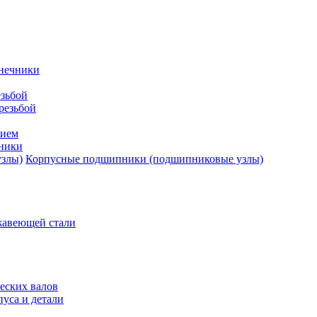
нечники
зьбой
резьбой
тием
ники
Корпусные подшипники (подшипниковые узлы)
жавеющей стали
еских валов
уса и детали