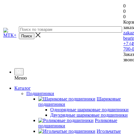
0
0
0
Корз
заказ
zaka
beari
+7 (4
700-
Заказ
звон
Меню
Каталог
Подшипники
Шариковые
подшипники
Однорядные шариковые подшипники
Двухрядные шариковые подшипники
Роликовые
подшипники
Игольчатые