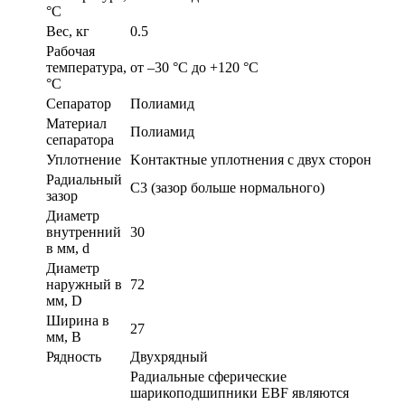
°С
Вес, кг
0.5
Рабочая
температура,
от –30 °C до +120 °C
°C
Сепаратор
Полиамид
Материал
Полиамид
сепаратора
Уплотнение
Kонтактные уплотнения с двух сторон
Радиальный
C3 (зазор больше нормального)
зазор
Диаметр
внутренний
30
в мм, d
Диаметр
наружный в
72
мм, D
Ширина в
27
мм, B
Рядность
Двухрядный
Радиальные сферические
шарикоподшипники EBF являются