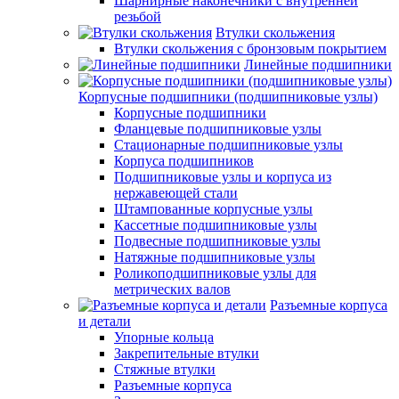
Шарнирные наконечники с внутренней
резьбой
Втулки скольжения
Втулки скольжения с бронзовым покрытием
Линейные подшипники
Корпусные подшипники (подшипниковые узлы)
Корпусные подшипники
Фланцевые подшипниковые узлы
Стационарные подшипниковые узлы
Корпуса подшипников
Подшипниковые узлы и корпуса из
нержавеющей стали
Штампованные корпусные узлы
Кассетные подшипниковые узлы
Подвесные подшипниковые узлы
Натяжные подшипниковые узлы
Роликоподшипниковые узлы для
метрических валов
Разъемные корпуса
и детали
Упорные кольца
Закрепительные втулки
Стяжные втулки
Разъемные корпуса