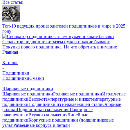
Все статьи
Топ-10 ведущих производителей подшипников в мире в 2025
году
Сепаратор подшипника: зачем нужен и какие бывают
Покупка нового подшипника. На что обратить внимание
Главная
-
Каталог
-
Подшипники
Подшипники
Смазки
-
Шариковые подшипники
Шариковые подшипники
Роликовые подшипники
Игольчатые
подшипники
Высокотемпературные и низкотемпературные
подшипники
Подшипники из нержавеющей стали
Опорные
ролики
Подшипники скольжения
Шарнирные
наконечники
Втулки скольжения
Линейные
подшипники
Корпусные подшипники (подшипниковые
узлы)
Разъемные корпуса и детали