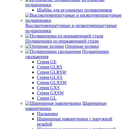
подшипники
Шайбы для игольчатых подшипников
Высокотемпературные и низкотемпературные
подшипники
Подшипники из нержавеющей стали
Опорные ролики
Подшипники
скольжения
Серия GE
Серия GLRS
Серия GLRSW
Серия GLXS
Серия GLXSW
Серия GXS
Серия GXSW
Серия GL
Шарнирные
наконечники
Пыльники
Шарнирные наконечники с наружной
резьбой