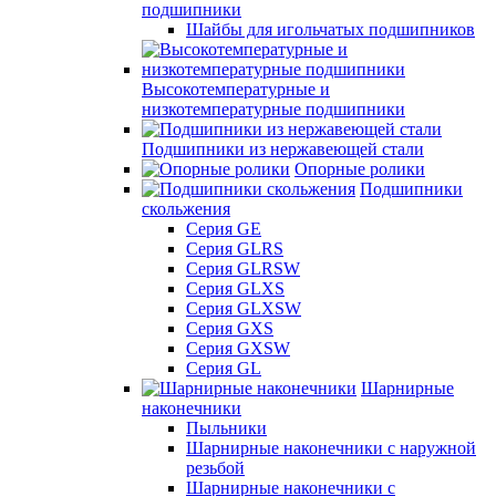
подшипники
Шайбы для игольчатых подшипников
Высокотемпературные и
низкотемпературные подшипники
Подшипники из нержавеющей стали
Опорные ролики
Подшипники
скольжения
Серия GE
Серия GLRS
Серия GLRSW
Серия GLXS
Серия GLXSW
Серия GXS
Серия GXSW
Серия GL
Шарнирные
наконечники
Пыльники
Шарнирные наконечники с наружной
резьбой
Шарнирные наконечники с