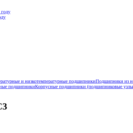
оду
ратурные и низкотемпературные подшипники
Подшипники из н
ные подшипники
Корпусные подшипники (подшипниковые узлы
C3