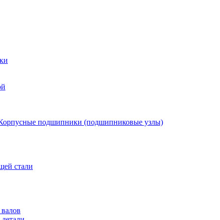
ки
ой
Корпусные подшипники (подшипниковые узлы)
щей стали
 валов
 детали