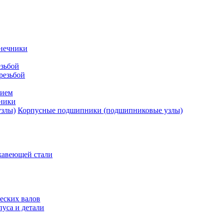
нечники
зьбой
резьбой
тием
ники
Корпусные подшипники (подшипниковые узлы)
жавеющей стали
еских валов
уса и детали