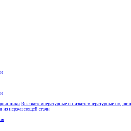
ки
ки
Высокотемпературные и низкотемпературные подши
 из нержавеющей стали
ия