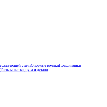
ержавеющей стали
Опорные ролики
Подшипники
)
Разъемные корпуса и детали