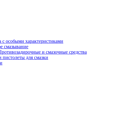
а с особыми характеристиками
е смазывание
Противозадирочные и смазочные средства
 пистолеты для смазки
и