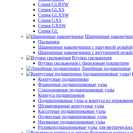
Серия GLRSW
Серия GLXS
Серия GLXSW
Серия GXS
Серия GXSW
Серия GL
Шарнирные наконечни
Пыльники
Шарнирные наконечники с наружной резьбой
Шарнирные наконечники с внутренней резьб
Втулки скольжения
Втулки скольжения с бронзовым покрытием
Линейные подшипники
Корпусные подшипники
Фланцевые подшипниковые узлы
Стационарные подшипниковые узлы
Корпуса подшипников
Подшипниковые узлы и корпуса из нержавею
Штампованные корпусные узлы
Кассетные подшипниковые узлы
Подвесные подшипниковые узлы
Натяжные подшипниковые узлы
Роликоподшипниковые узлы для метрических
Разъемные корпуса и