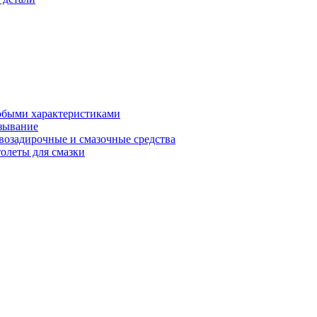
обыми характеристиками
зывание
возадирочные и смазочные средства
олеты для смазки