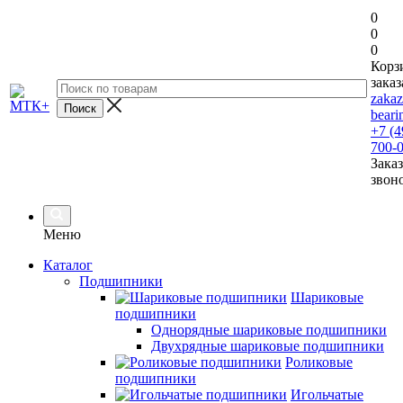
0
0
0
Корз
заказ
zaka
beari
+7 (4
700-
Заказ
звон
Меню
Каталог
Подшипники
Шариковые
подшипники
Однорядные шариковые подшипники
Двухрядные шариковые подшипники
Роликовые
подшипники
Игольчатые