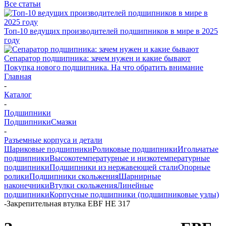
Все статьи
Топ-10 ведущих производителей подшипников в мире в 2025
году
Сепаратор подшипника: зачем нужен и какие бывают
Покупка нового подшипника. На что обратить внимание
Главная
-
Каталог
-
Подшипники
Подшипники
Смазки
-
Разъемные корпуса и детали
Шариковые подшипники
Роликовые подшипники
Игольчатые
подшипники
Высокотемпературные и низкотемпературные
подшипники
Подшипники из нержавеющей стали
Опорные
ролики
Подшипники скольжения
Шарнирные
наконечники
Втулки скольжения
Линейные
подшипники
Корпусные подшипники (подшипниковые узлы)
-
Закрепительная втулка EBF HE 317