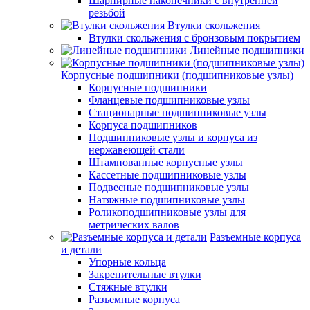
Шарнирные наконечники с внутренней
резьбой
Втулки скольжения
Втулки скольжения с бронзовым покрытием
Линейные подшипники
Корпусные подшипники (подшипниковые узлы)
Корпусные подшипники
Фланцевые подшипниковые узлы
Стационарные подшипниковые узлы
Корпуса подшипников
Подшипниковые узлы и корпуса из
нержавеющей стали
Штампованные корпусные узлы
Кассетные подшипниковые узлы
Подвесные подшипниковые узлы
Натяжные подшипниковые узлы
Роликоподшипниковые узлы для
метрических валов
Разъемные корпуса
и детали
Упорные кольца
Закрепительные втулки
Стяжные втулки
Разъемные корпуса