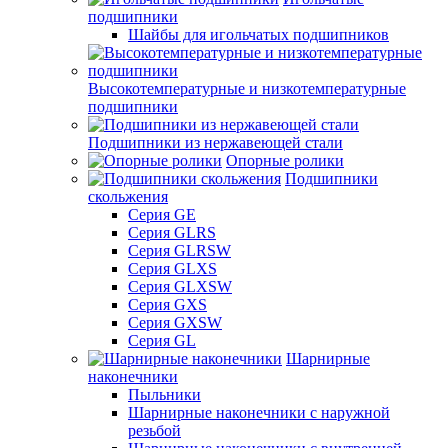
подшипники
Шайбы для игольчатых подшипников
Высокотемпературные и низкотемпературные
подшипники
Подшипники из нержавеющей стали
Опорные ролики
Подшипники
скольжения
Серия GE
Серия GLRS
Серия GLRSW
Серия GLXS
Серия GLXSW
Серия GXS
Серия GXSW
Серия GL
Шарнирные
наконечники
Пыльники
Шарнирные наконечники с наружной
резьбой