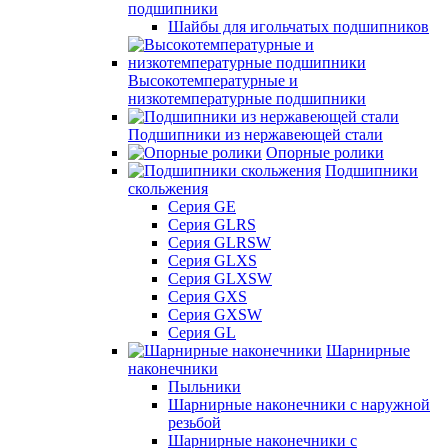
подшипники
Шайбы для игольчатых подшипников
Высокотемпературные и
низкотемпературные подшипники
Подшипники из нержавеющей стали
Опорные ролики
Подшипники
скольжения
Серия GE
Серия GLRS
Серия GLRSW
Серия GLXS
Серия GLXSW
Серия GXS
Серия GXSW
Серия GL
Шарнирные
наконечники
Пыльники
Шарнирные наконечники с наружной
резьбой
Шарнирные наконечники с