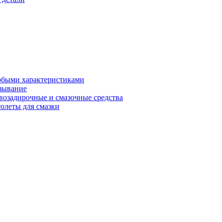
обыми характеристиками
зывание
возадирочные и смазочные средства
олеты для смазки