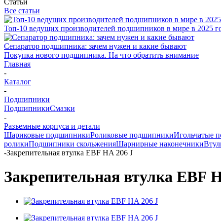
Статьи
Все статьи
Топ-10 ведущих производителей подшипников в мире в 2025 г
Сепаратор подшипника: зачем нужен и какие бывают
Покупка нового подшипника. На что обратить внимание
Главная
-
Каталог
-
Подшипники
Подшипники
Смазки
-
Разъемные корпуса и детали
Шариковые подшипники
Роликовые подшипники
Игольчатые 
ролики
Подшипники скольжения
Шарнирные наконечники
Втул
-
Закрепительная втулка EBF HA 206 J
Закрепительная втулка EBF H