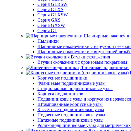
Серия GLRSW
Серия GLXS
Серия GLXSW
Серия GXS
Серия GXSW
Серия GL
Шарнирные наконечни
Пыльники
Шарнирные наконечники с наружной резьбой
Шарнирные наконечники с внутренней резьб
Втулки скольжения
Втулки скольжения с бронзовым покрытием
Линейные подшипники
Корпусные подшипники
Фланцевые подшипниковые узлы
Стационарные подшипниковые узлы
Корпуса подшипников
Подшипниковые узлы и корпуса из нержавею
Штампованные корпусные узлы
Кассетные подшипниковые узлы
Подвесные подшипниковые узлы
Натяжные подшипниковые узлы
Роликоподшипниковые узлы для метрических
Разъемные корпуса и