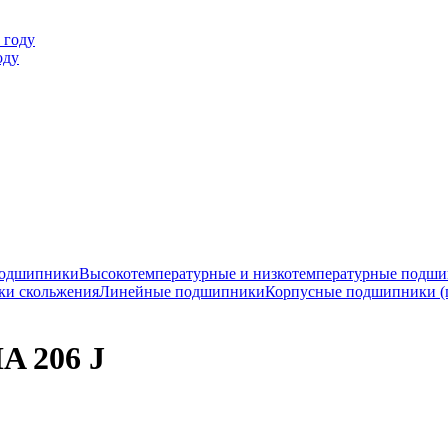
оду
подшипники
Высокотемпературные и низкотемпературные подш
ки скольжения
Линейные подшипники
Корпусные подшипники (
A 206 J