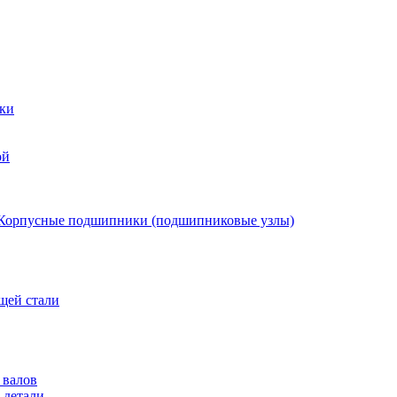
ки
ой
Корпусные подшипники (подшипниковые узлы)
щей стали
 валов
 детали