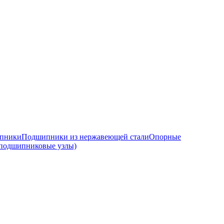
ипники
Подшипники из нержавеющей стали
Опорные
подшипниковые узлы)