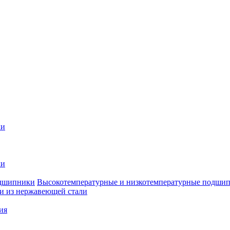
ки
ки
Высокотемпературные и низкотемпературные подши
 из нержавеющей стали
ия