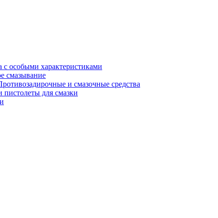
а с особыми характеристиками
е смазывание
Противозадирочные и смазочные средства
 пистолеты для смазки
и