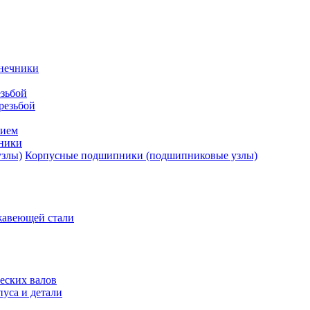
нечники
зьбой
резьбой
тием
ники
Корпусные подшипники (подшипниковые узлы)
жавеющей стали
еских валов
уса и детали