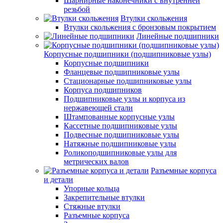
Шарнирные наконечники с внутренней
резьбой
Втулки скольжения
Втулки скольжения с бронзовым покрытием
Линейные подшипники
Корпусные подшипники (подшипниковые узлы)
Корпусные подшипники
Фланцевые подшипниковые узлы
Стационарные подшипниковые узлы
Корпуса подшипников
Подшипниковые узлы и корпуса из
нержавеющей стали
Штампованные корпусные узлы
Кассетные подшипниковые узлы
Подвесные подшипниковые узлы
Натяжные подшипниковые узлы
Роликоподшипниковые узлы для
метрических валов
Разъемные корпуса
и детали
Упорные кольца
Закрепительные втулки
Стяжные втулки
Разъемные корпуса