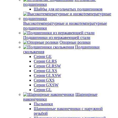
подшипники
Шайбы для игольчатых подшипников
Высокотемпературные и низкотемпературные
подшипники
Подшипники из нержавеющей стали
Опорные ролики
Подшипники
скольжения
Серия GE
Серия GLRS
Серия GLRSW
Серия GLXS
Серия GLXSW
Серия GXS
Серия GXSW
Серия GL
Шарнирные
наконечники
Пыльники
Шарнирные наконечники с наружной
резьбой