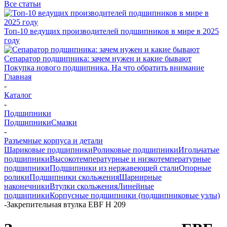
Все статьи
Топ-10 ведущих производителей подшипников в мире в 2025
году
Сепаратор подшипника: зачем нужен и какие бывают
Покупка нового подшипника. На что обратить внимание
Главная
-
Каталог
-
Подшипники
Подшипники
Смазки
-
Разъемные корпуса и детали
Шариковые подшипники
Роликовые подшипники
Игольчатые
подшипники
Высокотемпературные и низкотемпературные
подшипники
Подшипники из нержавеющей стали
Опорные
ролики
Подшипники скольжения
Шарнирные
наконечники
Втулки скольжения
Линейные
подшипники
Корпусные подшипники (подшипниковые узлы)
-
Закрепительная втулка EBF H 209