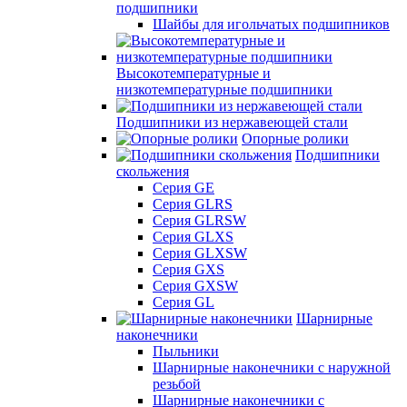
подшипники
Шайбы для игольчатых подшипников
Высокотемпературные и
низкотемпературные подшипники
Подшипники из нержавеющей стали
Опорные ролики
Подшипники
скольжения
Серия GE
Серия GLRS
Серия GLRSW
Серия GLXS
Серия GLXSW
Серия GXS
Серия GXSW
Серия GL
Шарнирные
наконечники
Пыльники
Шарнирные наконечники с наружной
резьбой
Шарнирные наконечники с