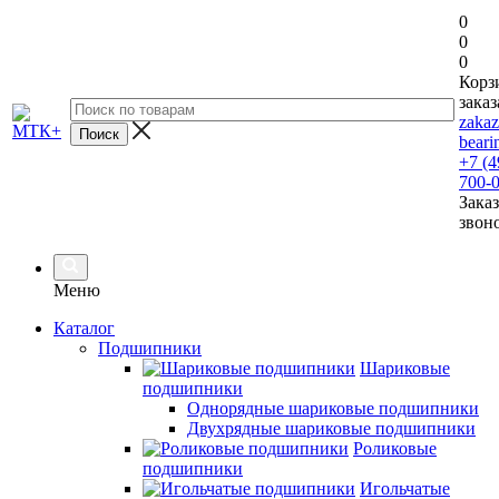
0
0
0
Корз
заказ
zaka
beari
+7 (4
700-
Заказ
звон
Меню
Каталог
Подшипники
Шариковые
подшипники
Однорядные шариковые подшипники
Двухрядные шариковые подшипники
Роликовые
подшипники
Игольчатые