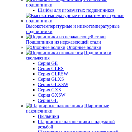
подшипники
Шайбы для игольчатых подшипников
Высокотемпературные и низкотемпературные
подшипники
Подшипники из нержавеющей стали
Опорные ролики
Подшипники
скольжения
Серия GE
Серия GLRS
Серия GLRSW
Серия GLXS
Серия GLXSW
Серия GXS
Серия GXSW
Серия GL
Шарнирные
наконечники
Пыльники
Шарнирные наконечники с наружной
резьбой