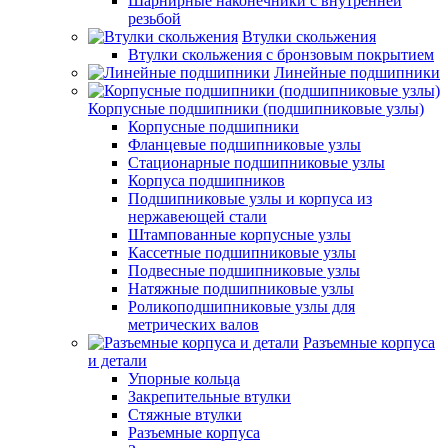
Шарнирные наконечники с внутренней
резьбой
Втулки скольжения
Втулки скольжения с бронзовым покрытием
Линейные подшипники
Корпусные подшипники (подшипниковые узлы)
Корпусные подшипники
Фланцевые подшипниковые узлы
Стационарные подшипниковые узлы
Корпуса подшипников
Подшипниковые узлы и корпуса из
нержавеющей стали
Штампованные корпусные узлы
Кассетные подшипниковые узлы
Подвесные подшипниковые узлы
Натяжные подшипниковые узлы
Роликоподшипниковые узлы для
метрических валов
Разъемные корпуса
и детали
Упорные кольца
Закрепительные втулки
Стяжные втулки
Разъемные корпуса