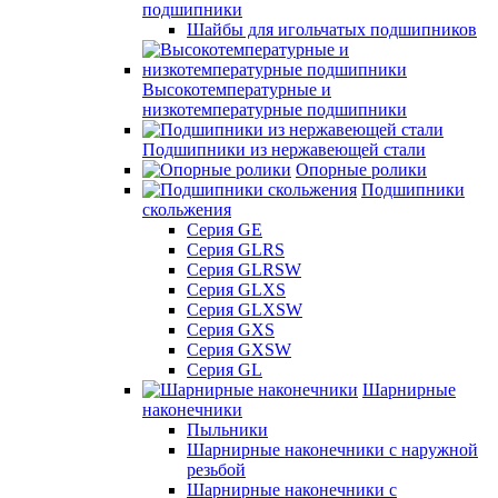
подшипники
Шайбы для игольчатых подшипников
Высокотемпературные и
низкотемпературные подшипники
Подшипники из нержавеющей стали
Опорные ролики
Подшипники
скольжения
Серия GE
Серия GLRS
Серия GLRSW
Серия GLXS
Серия GLXSW
Серия GXS
Серия GXSW
Серия GL
Шарнирные
наконечники
Пыльники
Шарнирные наконечники с наружной
резьбой
Шарнирные наконечники с