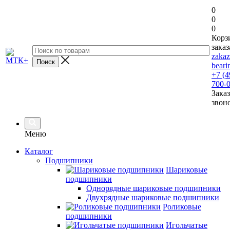
0
0
0
Корз
заказ
zaka
beari
+7 (4
700-
Заказ
звон
Меню
Каталог
Подшипники
Шариковые
подшипники
Однорядные шариковые подшипники
Двухрядные шариковые подшипники
Роликовые
подшипники
Игольчатые