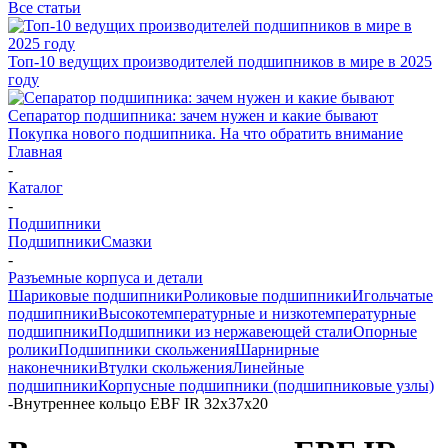
Все статьи
Топ-10 ведущих производителей подшипников в мире в 2025
году
Сепаратор подшипника: зачем нужен и какие бывают
Покупка нового подшипника. На что обратить внимание
Главная
-
Каталог
-
Подшипники
Подшипники
Смазки
-
Разъемные корпуса и детали
Шариковые подшипники
Роликовые подшипники
Игольчатые
подшипники
Высокотемпературные и низкотемпературные
подшипники
Подшипники из нержавеющей стали
Опорные
ролики
Подшипники скольжения
Шарнирные
наконечники
Втулки скольжения
Линейные
подшипники
Корпусные подшипники (подшипниковые узлы)
-
Внутреннее кольцо EBF IR 32x37x20