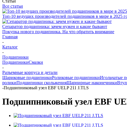
Статьи
Все статьи
Топ-10 ведущих производителей подшипников в мире в 2025 г
Сепаратор подшипника: зачем нужен и какие бывают
Покупка нового подшипника. На что обратить внимание
Главная
-
Каталог
-
Подшипники
Подшипники
Смазки
-
Разъемные корпуса и детали
Шариковые подшипники
Роликовые подшипники
Игольчатые 
ролики
Подшипники скольжения
Шарнирные наконечники
Втул
-
Подшипниковый узел EBF UELP 211 J.TLS
Подшипниковый узел EBF UEL