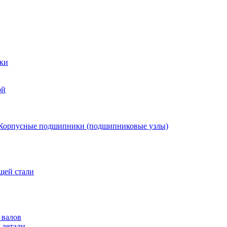
ки
ой
Корпусные подшипники (подшипниковые узлы)
щей стали
 валов
 детали