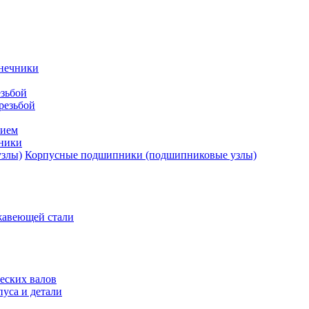
нечники
зьбой
резьбой
тием
ники
Корпусные подшипники (подшипниковые узлы)
жавеющей стали
еских валов
уса и детали