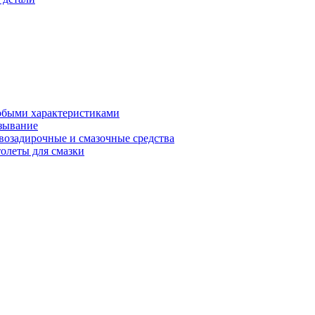
обыми характеристиками
зывание
возадирочные и смазочные средства
олеты для смазки