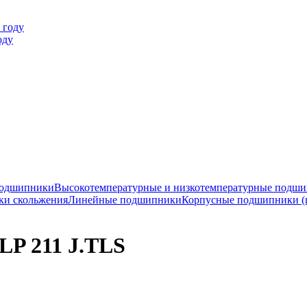
оду
подшипники
Высокотемпературные и низкотемпературные подш
ки скольжения
Линейные подшипники
Корпусные подшипники (
P 211 J.TLS