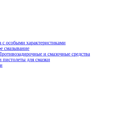
а с особыми характеристиками
е смазывание
Противозадирочные и смазочные средства
 пистолеты для смазки
и