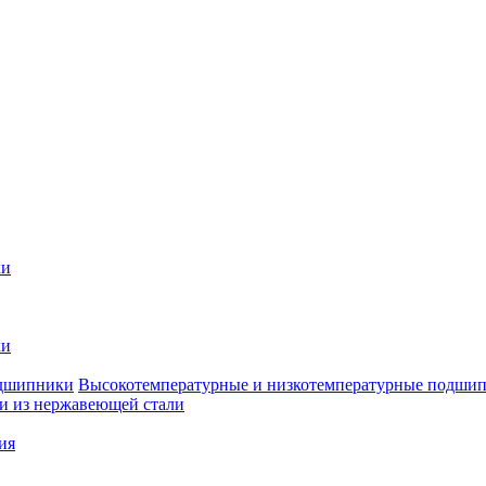
ки
ки
Высокотемпературные и низкотемпературные подши
 из нержавеющей стали
ия