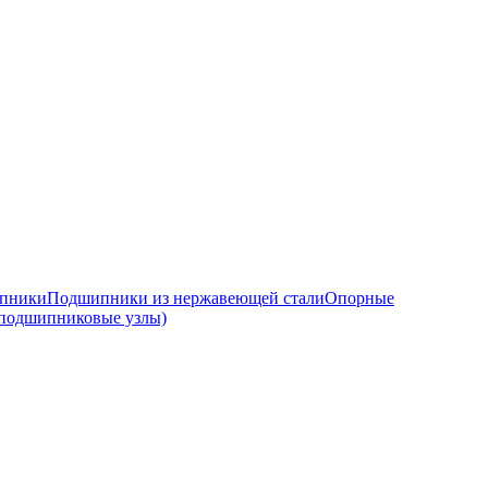
ипники
Подшипники из нержавеющей стали
Опорные
подшипниковые узлы)