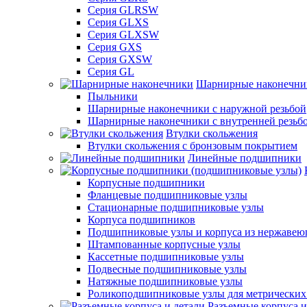
Серия GLRSW
Серия GLXS
Серия GLXSW
Серия GXS
Серия GXSW
Серия GL
Шарнирные наконечни
Пыльники
Шарнирные наконечники с наружной резьбой
Шарнирные наконечники с внутренней резьб
Втулки скольжения
Втулки скольжения с бронзовым покрытием
Линейные подшипники
Корпусные подшипники
Фланцевые подшипниковые узлы
Стационарные подшипниковые узлы
Корпуса подшипников
Подшипниковые узлы и корпуса из нержавею
Штампованные корпусные узлы
Кассетные подшипниковые узлы
Подвесные подшипниковые узлы
Натяжные подшипниковые узлы
Роликоподшипниковые узлы для метрических
Разъемные корпуса и