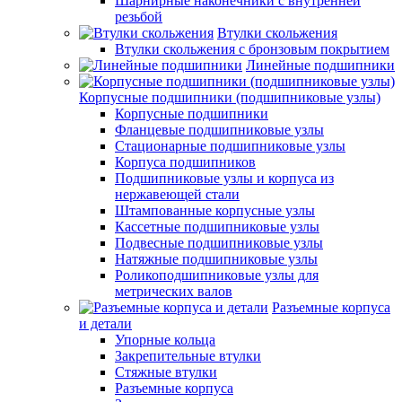
Шарнирные наконечники с внутренней
резьбой
Втулки скольжения
Втулки скольжения с бронзовым покрытием
Линейные подшипники
Корпусные подшипники (подшипниковые узлы)
Корпусные подшипники
Фланцевые подшипниковые узлы
Стационарные подшипниковые узлы
Корпуса подшипников
Подшипниковые узлы и корпуса из
нержавеющей стали
Штампованные корпусные узлы
Кассетные подшипниковые узлы
Подвесные подшипниковые узлы
Натяжные подшипниковые узлы
Роликоподшипниковые узлы для
метрических валов
Разъемные корпуса
и детали
Упорные кольца
Закрепительные втулки
Стяжные втулки
Разъемные корпуса