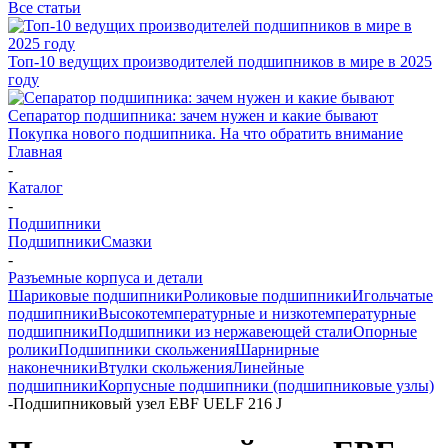
Все статьи
Топ-10 ведущих производителей подшипников в мире в 2025
году
Сепаратор подшипника: зачем нужен и какие бывают
Покупка нового подшипника. На что обратить внимание
Главная
-
Каталог
-
Подшипники
Подшипники
Смазки
-
Разъемные корпуса и детали
Шариковые подшипники
Роликовые подшипники
Игольчатые
подшипники
Высокотемпературные и низкотемпературные
подшипники
Подшипники из нержавеющей стали
Опорные
ролики
Подшипники скольжения
Шарнирные
наконечники
Втулки скольжения
Линейные
подшипники
Корпусные подшипники (подшипниковые узлы)
-
Подшипниковый узел EBF UELF 216 J