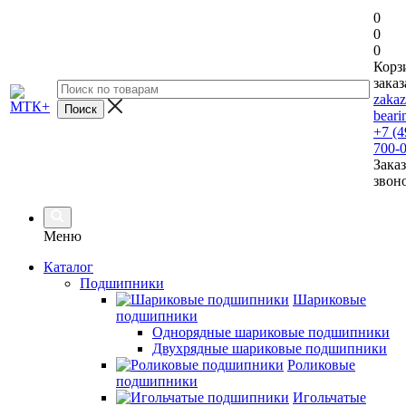
0
0
0
Корз
заказ
zaka
beari
+7 (4
700-
Заказ
звон
Меню
Каталог
Подшипники
Шариковые
подшипники
Однорядные шариковые подшипники
Двухрядные шариковые подшипники
Роликовые
подшипники
Игольчатые