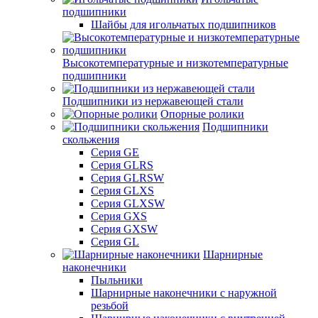
подшипники
Шайбы для игольчатых подшипников
Высокотемпературные и низкотемпературные
подшипники
Подшипники из нержавеющей стали
Опорные ролики
Подшипники
скольжения
Серия GE
Серия GLRS
Серия GLRSW
Серия GLXS
Серия GLXSW
Серия GXS
Серия GXSW
Серия GL
Шарнирные
наконечники
Пыльники
Шарнирные наконечники с наружной
резьбой