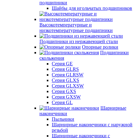
подшипники
Шайбы для игольчатых подшипников
Высокотемпературные и
низкотемпературные подшипники
Подшипники из нержавеющей стали
Опорные ролики
Подшипники
скольжения
Серия GE
Серия GLRS
Серия GLRSW
Серия GLXS
Серия GLXSW
Серия GXS
Серия GXSW
Серия GL
Шарнирные
наконечники
Пыльники
Шарнирные наконечники с наружной
резьбой
Шарнирные наконечники с