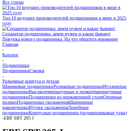
Все статьи
Топ-10 ведущих производителей подшипников в мире в 2025
году
Сепаратор подшипника: зачем нужен и какие бывают
Покупка нового подшипника. На что обратить внимание
Главная
-
Каталог
-
Подшипники
Подшипники
Смазки
-
Разъемные корпуса и детали
Шариковые подшипники
Роликовые подшипники
Игольчатые
подшипники
Высокотемпературные и низкотемпературные
подшипники
Подшипники из нержавеющей стали
Опорные
ролики
Подшипники скольжения
Шарнирные
наконечники
Втулки скольжения
Линейные
подшипники
Корпусные подшипники (подшипниковые узлы)
-
EBF SBT 205 J