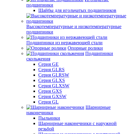
подшипники
Шайбы для игольчатых подшипников
Высокотемпературные и низкотемпературные
подшипники
Подшипники из нержавеющей стали
Опорные ролики
Подшипники
скольжения
Серия GE
Серия GLRS
Серия GLRSW
Серия GLXS
Серия GLXSW
Серия GXS
Серия GXSW
Серия GL
Шарнирные
наконечники
Пыльники
Шарнирные наконечники с наружной
резьбой