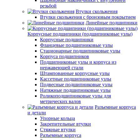
Шарнирные наконечники с внутренней
резьбой
Втулки скольжения
Втулки скольжения с бронзовым покрытием
Линейные подшипники
Корпусные подшипники (подшипниковые узлы)
Корпусные подшипники
Фланцевые подшипниковые узлы
Стационарные подшипниковые узлы
Корпуса подшипников
Подшипниковые узлы и корпуса из
нержавеющей стали
Штампованные корпусные узлы
Кассетные подшипниковые узлы
Подвесные подшипниковые узлы
Натяжные подшипниковые узлы
Роликоподшипниковые узлы для
метрических валов
Разъемные корпуса
и детали
Упорные кольца
Закрепительные втулки
Стяжные втулки
Разъемные корпуса