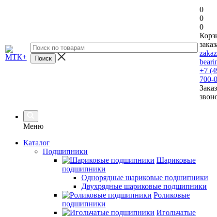
0
0
0
Корз
заказ
zaka
beari
+7 (4
700-
Заказ
звон
Меню
Каталог
Подшипники
Шариковые
подшипники
Однорядные шариковые подшипники
Двухрядные шариковые подшипники
Роликовые
подшипники
Игольчатые