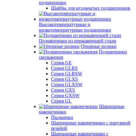
подшипники
Шайбы для игольчатых подшипников
Высокотемпературные и
низкотемпературные подшипники
Подшипники из нержавеющей стали
Опорные ролики
Подшипники
скольжения
Серия GE
Серия GLRS
Серия GLRSW
Серия GLXS
Серия GLXSW
Серия GXS
Серия GXSW
Серия GL
Шарнирные
наконечники
Пыльники
Шарнирные наконечники с наружной
резьбой
Шарнирные наконечники с