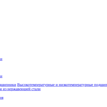
ки
ки
Высокотемпературные и низкотемпературные подши
 из нержавеющей стали
ия