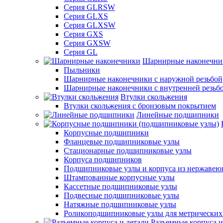
Серия GLRSW
Серия GLXS
Серия GLXSW
Серия GXS
Серия GXSW
Серия GL
Шарнирные наконечни
Пыльники
Шарнирные наконечники с наружной резьбой
Шарнирные наконечники с внутренней резьб
Втулки скольжения
Втулки скольжения с бронзовым покрытием
Линейные подшипники
Корпусные подшипники
Фланцевые подшипниковые узлы
Стационарные подшипниковые узлы
Корпуса подшипников
Подшипниковые узлы и корпуса из нержавею
Штампованные корпусные узлы
Кассетные подшипниковые узлы
Подвесные подшипниковые узлы
Натяжные подшипниковые узлы
Роликоподшипниковые узлы для метрических
Разъемные корпуса и