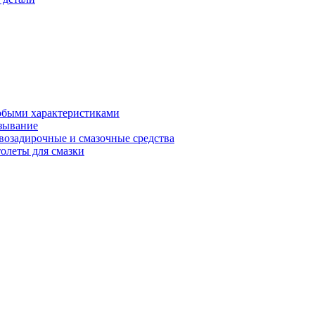
обыми характеристиками
зывание
возадирочные и смазочные средства
олеты для смазки