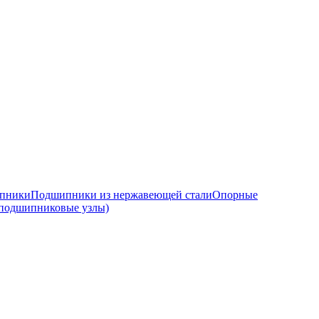
ипники
Подшипники из нержавеющей стали
Опорные
подшипниковые узлы)