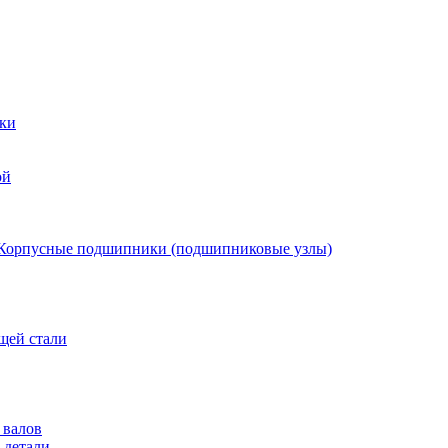
ки
ой
Корпусные подшипники (подшипниковые узлы)
щей стали
 валов
 детали