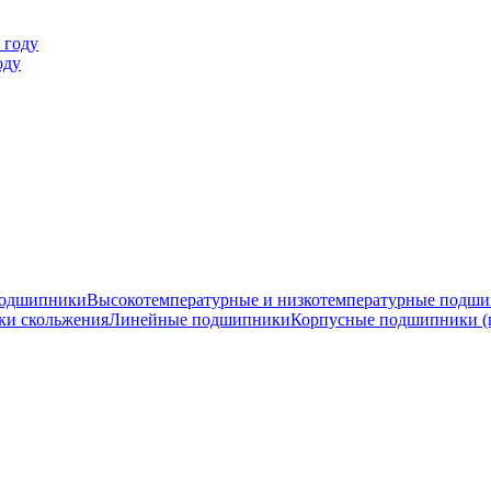
оду
подшипники
Высокотемпературные и низкотемпературные подш
ки скольжения
Линейные подшипники
Корпусные подшипники (