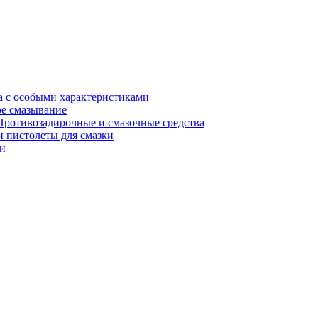
а с особыми характеристиками
е смазывание
Противозадирочные и смазочные средства
 пистолеты для смазки
и