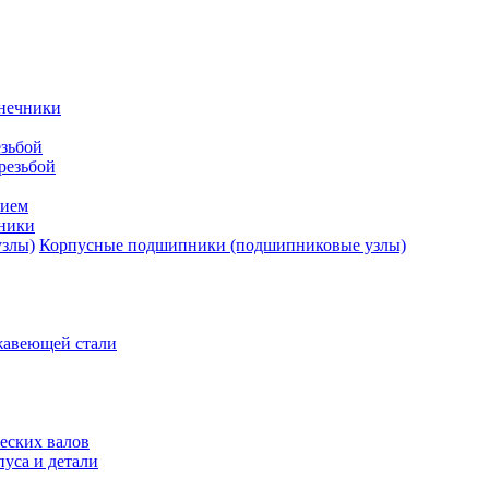
нечники
зьбой
резьбой
тием
ники
Корпусные подшипники (подшипниковые узлы)
жавеющей стали
еских валов
уса и детали