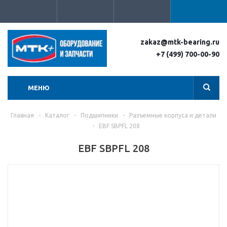
zakaz@mtk-bearing.ru
+7 (499) 700-00-90
МЕНЮ
Главная
-
Каталог
-
Подшипники
-
Разъемные корпуса и детали
-
EBF SBPFL 208
EBF SBPFL 208