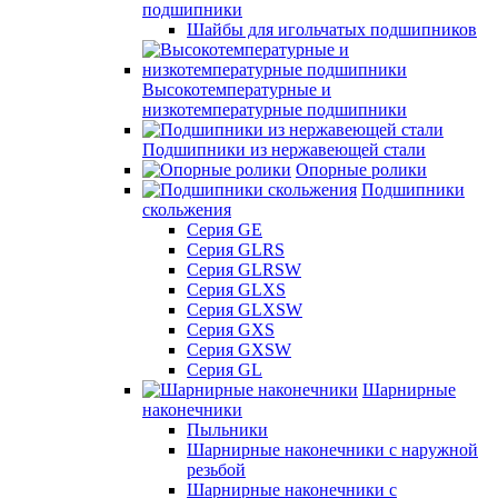
подшипники
Шайбы для игольчатых подшипников
Высокотемпературные и
низкотемпературные подшипники
Подшипники из нержавеющей стали
Опорные ролики
Подшипники
скольжения
Серия GE
Серия GLRS
Серия GLRSW
Серия GLXS
Серия GLXSW
Серия GXS
Серия GXSW
Серия GL
Шарнирные
наконечники
Пыльники
Шарнирные наконечники с наружной
резьбой
Шарнирные наконечники с