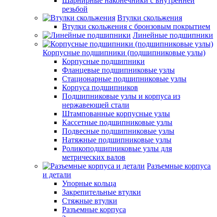
Шарнирные наконечники с внутренней
резьбой
Втулки скольжения
Втулки скольжения с бронзовым покрытием
Линейные подшипники
Корпусные подшипники (подшипниковые узлы)
Корпусные подшипники
Фланцевые подшипниковые узлы
Стационарные подшипниковые узлы
Корпуса подшипников
Подшипниковые узлы и корпуса из
нержавеющей стали
Штампованные корпусные узлы
Кассетные подшипниковые узлы
Подвесные подшипниковые узлы
Натяжные подшипниковые узлы
Роликоподшипниковые узлы для
метрических валов
Разъемные корпуса
и детали
Упорные кольца
Закрепительные втулки
Стяжные втулки
Разъемные корпуса