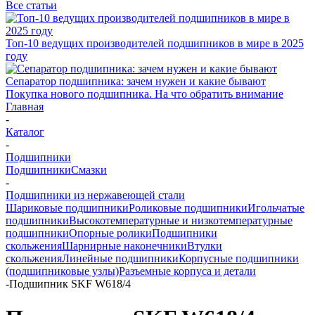
Все статьи
Топ-10 ведущих производителей подшипников в мире в 2025
году
Сепаратор подшипника: зачем нужен и какие бывают
Покупка нового подшипника. На что обратить внимание
Главная
-
Каталог
-
Подшипники
Подшипники
Смазки
-
Подшипники из нержавеющей стали
Шариковые подшипники
Роликовые подшипники
Игольчатые
подшипники
Высокотемпературные и низкотемпературные
подшипники
Опорные ролики
Подшипники
скольжения
Шарнирные наконечники
Втулки
скольжения
Линейные подшипники
Корпусные подшипники
(подшипниковые узлы)
Разъемные корпуса и детали
-
Подшипник SKF W618/4