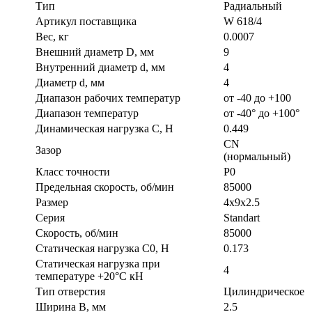
Тип
Радиальный
Артикул поставщика
W 618/4
Вес, кг
0.0007
Внешний диаметр D, мм
9
Внутренний диаметр d, мм
4
Диаметр d, мм
4
Диапазон рабочих температур
от -40 до +100
Диапазон температур
от -40° до +100°
Динамическая нагрузка C, Н
0.449
CN
Зазор
(нормальный)
Класс точности
P0
Предельная скорость, об/мин
85000
Размер
4х9х2.5
Серия
Standart
Скорость, об/мин
85000
Статическая нагрузка C0, Н
0.173
Статическая нагрузка при
4
температуре +20°С кН
Тип отверстия
Цилиндрическое
Ширина B, мм
2.5