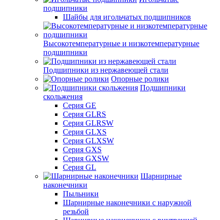
подшипники
Шайбы для игольчатых подшипников
Высокотемпературные и низкотемпературные
подшипники
Подшипники из нержавеющей стали
Опорные ролики
Подшипники
скольжения
Серия GE
Серия GLRS
Серия GLRSW
Серия GLXS
Серия GLXSW
Серия GXS
Серия GXSW
Серия GL
Шарнирные
наконечники
Пыльники
Шарнирные наконечники с наружной
резьбой