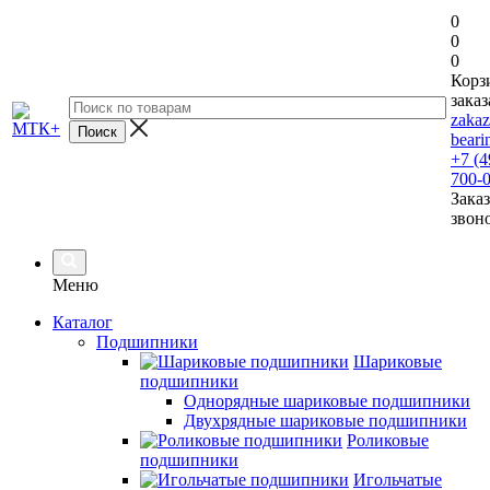
0
0
0
Корз
заказ
zaka
beari
+7 (4
700-
Заказ
звон
Меню
Каталог
Подшипники
Шариковые
подшипники
Однорядные шариковые подшипники
Двухрядные шариковые подшипники
Роликовые
подшипники
Игольчатые