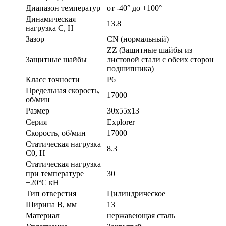
Диапазон температур
от -40° до +100°
Динамическая
13.8
нагрузка C, Н
Зазор
CN (нормальный)
ZZ (Защитные шайбы из
Защитные шайбы
листовой стали с обеих сторон
подшипника)
Класс точности
P6
Предельная скорость,
17000
об/мин
Размер
30х55х13
Серия
Explorer
Скорость, об/мин
17000
Статическая нагрузка
8.3
C0, Н
Статическая нагрузка
при температуре
30
+20°С кН
Тип отверстия
Цилиндрическое
Ширина B, мм
13
Материал
нержавеющая сталь