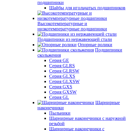
подшипники
Шайбы для игольчатых подшипников
Высокотемпературные и
низкотемпературные подшипники
Подшипники из нержавеющей стали
Опорные ролики
Подшипники
скольжения
Серия GE
Серия GLRS
Серия GLRSW
Серия GLXS
Серия GLXSW
Серия GXS
Серия GXSW
Серия GL
Шарнирные
наконечники
Пыльники
Шарнирные наконечники с наружной
резьбой
Шарнирные наконечники с