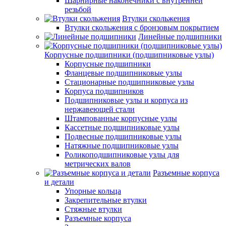
Шарнирные наконечники с внутренней
резьбой
Втулки скольжения
Втулки скольжения с бронзовым покрытием
Линейные подшипники
Корпусные подшипники (подшипниковые узлы)
Корпусные подшипники
Фланцевые подшипниковые узлы
Стационарные подшипниковые узлы
Корпуса подшипников
Подшипниковые узлы и корпуса из
нержавеющей стали
Штампованные корпусные узлы
Кассетные подшипниковые узлы
Подвесные подшипниковые узлы
Натяжные подшипниковые узлы
Роликоподшипниковые узлы для
метрических валов
Разъемные корпуса
и детали
Упорные кольца
Закрепительные втулки
Стяжные втулки
Разъемные корпуса