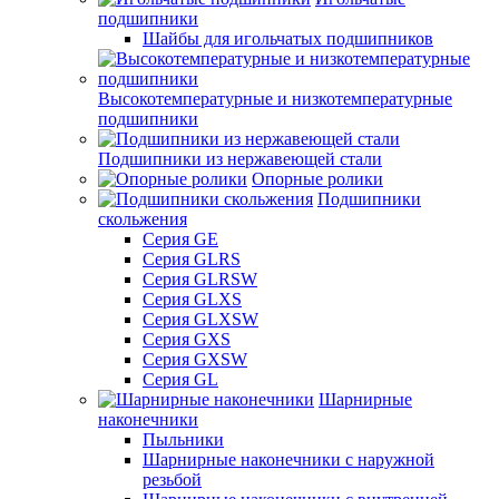
подшипники
Шайбы для игольчатых подшипников
Высокотемпературные и низкотемпературные
подшипники
Подшипники из нержавеющей стали
Опорные ролики
Подшипники
скольжения
Серия GE
Серия GLRS
Серия GLRSW
Серия GLXS
Серия GLXSW
Серия GXS
Серия GXSW
Серия GL
Шарнирные
наконечники
Пыльники
Шарнирные наконечники с наружной
резьбой