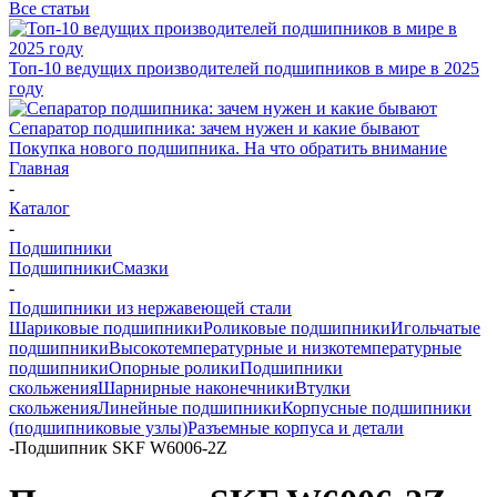
Все статьи
Топ-10 ведущих производителей подшипников в мире в 2025
году
Сепаратор подшипника: зачем нужен и какие бывают
Покупка нового подшипника. На что обратить внимание
Главная
-
Каталог
-
Подшипники
Подшипники
Смазки
-
Подшипники из нержавеющей стали
Шариковые подшипники
Роликовые подшипники
Игольчатые
подшипники
Высокотемпературные и низкотемпературные
подшипники
Опорные ролики
Подшипники
скольжения
Шарнирные наконечники
Втулки
скольжения
Линейные подшипники
Корпусные подшипники
(подшипниковые узлы)
Разъемные корпуса и детали
-
Подшипник SKF W6006-2Z