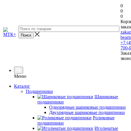
0
0
0
Корз
заказ
zaka
beari
+7 (4
700-
Заказ
звон
Меню
Каталог
Подшипники
Шариковые
подшипники
Однорядные шариковые подшипники
Двухрядные шариковые подшипники
Роликовые
подшипники
Игольчатые