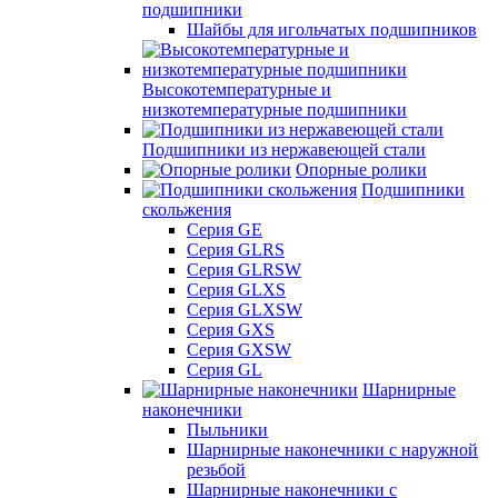
подшипники
Шайбы для игольчатых подшипников
Высокотемпературные и
низкотемпературные подшипники
Подшипники из нержавеющей стали
Опорные ролики
Подшипники
скольжения
Серия GE
Серия GLRS
Серия GLRSW
Серия GLXS
Серия GLXSW
Серия GXS
Серия GXSW
Серия GL
Шарнирные
наконечники
Пыльники
Шарнирные наконечники с наружной
резьбой
Шарнирные наконечники с