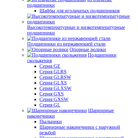
подшипники
Шайбы для игольчатых подшипников
Высокотемпературные и низкотемпературные
подшипники
Подшипники из нержавеющей стали
Опорные ролики
Подшипники
скольжения
Серия GE
Серия GLRS
Серия GLRSW
Серия GLXS
Серия GLXSW
Серия GXS
Серия GXSW
Серия GL
Шарнирные
наконечники
Пыльники
Шарнирные наконечники с наружной
резьбой