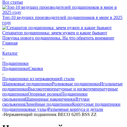
Все статьи
Топ-10 ведущих производителей подшипников в мире в 2025
году
Сепаратор подшипника: зачем нужен и какие бывают
Покупка нового подшипника. На что обратить внимание
Главная
-
Каталог
-
Подшипники
Подшипники
Смазки
-
Подшипники из нержавеющей стали
Шариковые подшипники
Роликовые подшипники
Игольчатые
подшипники
Высокотемпературные и низкотемпературные
подшипники
Опорные ролики
Подшипники
скольжения
Шарнирные наконечники
Втулки
скольжения
Линейные подшипники
Корпусные подшипники
(подшипниковые узлы)
Разъемные корпуса и детали
-
Нержавеющий подшипник BECO 6205 BSS ZZ