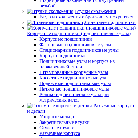
Шарнирные наконечники с внутренней
резьбой
Втулки скольжения
Втулки скольжения с бронзовым покрытием
Линейные подшипники
Корпусные подшипники (подшипниковые узлы)
Корпусные подшипники
Фланцевые подшипниковые узлы
Стационарные подшипниковые узлы
Корпуса подшипников
Подшипниковые узлы и корпуса из
нержавеющей стали
Штампованные корпусные узлы
Кассетные подшипниковые узлы
Подвесные подшипниковые узлы
Натяжные подшипниковые узлы
Роликоподшипниковые узлы для
метрических валов
Разъемные корпуса
и детали
Упорные кольца
Закрепительные втулки
Стяжные втулки
Разъемные корпуса