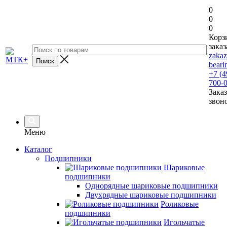
0
0
0
Корз
заказ
zaka
beari
+7 (4
700-
Заказ
звон
Меню
Каталог
Подшипники
Шариковые
подшипники
Однорядные шариковые подшипники
Двухрядные шариковые подшипники
Роликовые
подшипники
Игольчатые