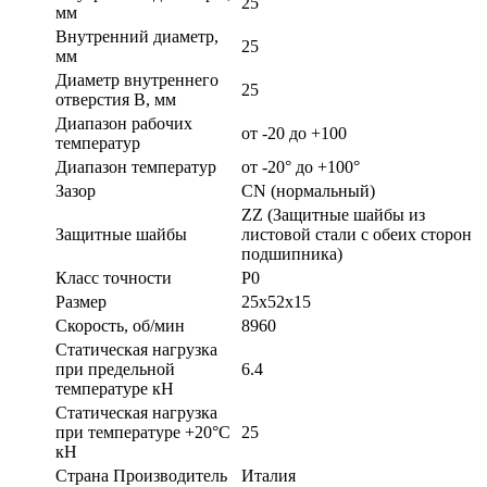
25
мм
Внутренний диаметр,
25
мм
Диаметр внутреннего
25
отверстия B, мм
Диапазон рабочих
от -20 до +100
температур
Диапазон температур
от -20° до +100°
Зазор
CN (нормальный)
ZZ (Защитные шайбы из
Защитные шайбы
листовой стали с обеих сторон
подшипника)
Класс точности
P0
Размер
25х52х15
Скорость, об/мин
8960
Статическая нагрузка
при предельной
6.4
температуре кН
Статическая нагрузка
при температуре +20°С
25
кН
Страна Производитель
Италия