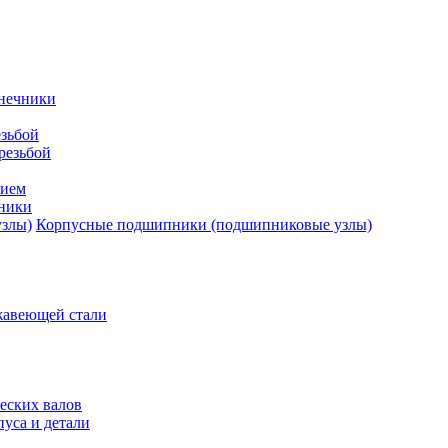
нечники
зьбой
резьбой
тием
ники
Корпусные подшипники (подшипниковые узлы)
жавеющей стали
еских валов
уса и детали