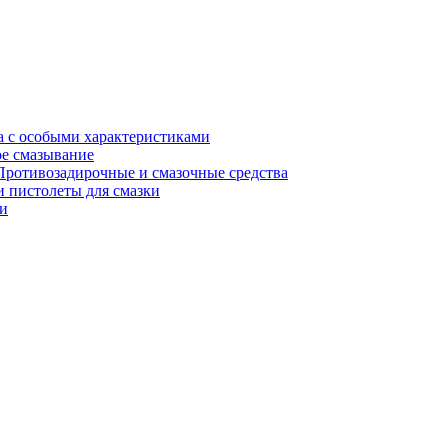
а с особыми характеристиками
е смазывание
Противозадирочные и смазочные средства
 пистолеты для смазки
и