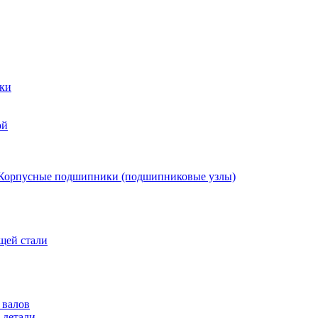
ки
ой
Корпусные подшипники (подшипниковые узлы)
щей стали
 валов
 детали