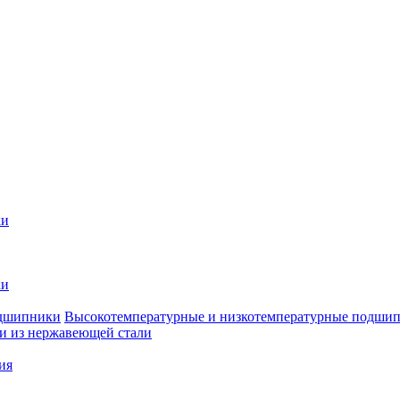
ки
ки
Высокотемпературные и низкотемпературные подши
 из нержавеющей стали
ия