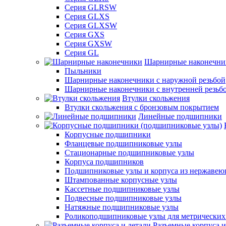
Серия GLRSW
Серия GLXS
Серия GLXSW
Серия GXS
Серия GXSW
Серия GL
Шарнирные наконечни
Пыльники
Шарнирные наконечники с наружной резьбой
Шарнирные наконечники с внутренней резьб
Втулки скольжения
Втулки скольжения с бронзовым покрытием
Линейные подшипники
Корпусные подшипники
Фланцевые подшипниковые узлы
Стационарные подшипниковые узлы
Корпуса подшипников
Подшипниковые узлы и корпуса из нержавею
Штампованные корпусные узлы
Кассетные подшипниковые узлы
Подвесные подшипниковые узлы
Натяжные подшипниковые узлы
Роликоподшипниковые узлы для метрических
Разъемные корпуса и