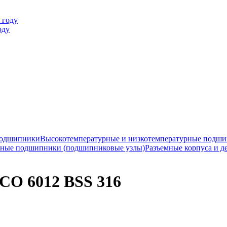
оду
подшипники
Высокотемпературные и низкотемпературные подш
ные подшипники (подшипниковые узлы)
Разъемные корпуса и д
O 6012 BSS 316