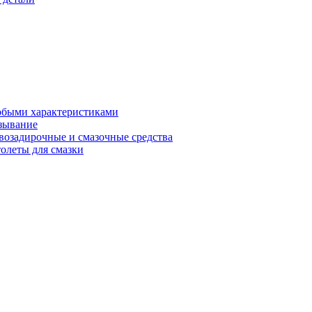
обыми характеристиками
зывание
возадирочные и смазочные средства
олеты для смазки