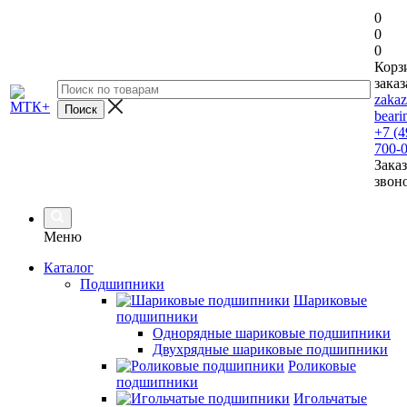
0
0
0
Корз
заказ
zaka
beari
+7 (4
700-
Заказ
звон
Меню
Каталог
Подшипники
Шариковые
подшипники
Однорядные шариковые подшипники
Двухрядные шариковые подшипники
Роликовые
подшипники
Игольчатые