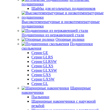
подшипники
Шайбы для игольчатых подшипников
Высокотемпературные и низкотемпературные
подшипники
Подшипники из нержавеющей стали
Опорные ролики
Подшипники
скольжения
Серия GE
Серия GLRS
Серия GLRSW
Серия GLXS
Серия GLXSW
Серия GXS
Серия GXSW
Серия GL
Шарнирные
наконечники
Пыльники
Шарнирные наконечники с наружной
резьбой