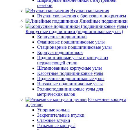
Шарнирные наконечники с внутренней
резьбой
Втулки скольжения
Втулки скольжения с бронзовым покрытием
Линейные подшипники
Корпусные подшипники (подшипниковые узлы)
Корпусные подшипники
Фланцевые подшипниковые узлы
Стационарные подшипниковые узлы
Корпуса подшипников
Подшипниковые узлы и корпуса из
нержавеющей стали
Штампованные корпусные узлы
Кассетные подшипниковые узлы
Подвесные подшипниковые узлы
Натяжные подшипниковые узлы
Роликоподшипниковые узлы для
метрических валов
Разъемные корпуса
и детали
Упорные кольца
Закрепительные втулки
Стяжные втулки
Разъемные корпуса