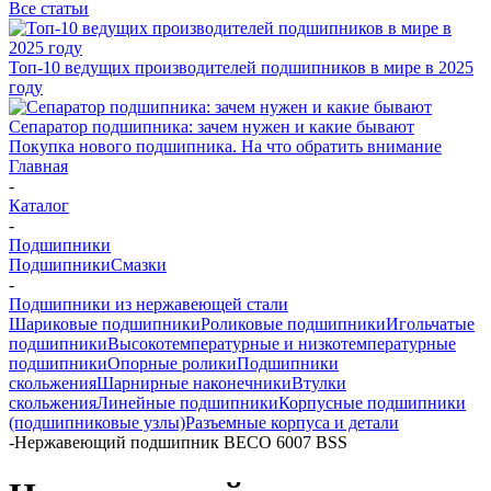
Все статьи
Топ-10 ведущих производителей подшипников в мире в 2025
году
Сепаратор подшипника: зачем нужен и какие бывают
Покупка нового подшипника. На что обратить внимание
Главная
-
Каталог
-
Подшипники
Подшипники
Смазки
-
Подшипники из нержавеющей стали
Шариковые подшипники
Роликовые подшипники
Игольчатые
подшипники
Высокотемпературные и низкотемпературные
подшипники
Опорные ролики
Подшипники
скольжения
Шарнирные наконечники
Втулки
скольжения
Линейные подшипники
Корпусные подшипники
(подшипниковые узлы)
Разъемные корпуса и детали
-
Нержавеющий подшипник BECO 6007 BSS