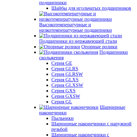
подшипники
Шайбы для игольчатых подшипников
Высокотемпературные и
низкотемпературные подшипники
Подшипники из нержавеющей стали
Опорные ролики
Подшипники
скольжения
Серия GE
Серия GLRS
Серия GLRSW
Серия GLXS
Серия GLXSW
Серия GXS
Серия GXSW
Серия GL
Шарнирные
наконечники
Пыльники
Шарнирные наконечники с наружной
резьбой
Шарнирные наконечники с