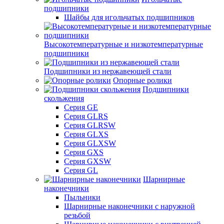
подшипники
Шайбы для игольчатых подшипников
Высокотемпературные и низкотемпературные
подшипники
Подшипники из нержавеющей стали
Опорные ролики
Подшипники
скольжения
Серия GE
Серия GLRS
Серия GLRSW
Серия GLXS
Серия GLXSW
Серия GXS
Серия GXSW
Серия GL
Шарнирные
наконечники
Пыльники
Шарнирные наконечники с наружной
резьбой