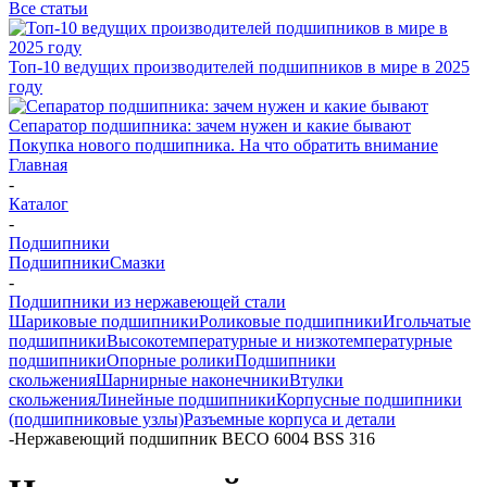
Все статьи
Топ-10 ведущих производителей подшипников в мире в 2025
году
Сепаратор подшипника: зачем нужен и какие бывают
Покупка нового подшипника. На что обратить внимание
Главная
-
Каталог
-
Подшипники
Подшипники
Смазки
-
Подшипники из нержавеющей стали
Шариковые подшипники
Роликовые подшипники
Игольчатые
подшипники
Высокотемпературные и низкотемпературные
подшипники
Опорные ролики
Подшипники
скольжения
Шарнирные наконечники
Втулки
скольжения
Линейные подшипники
Корпусные подшипники
(подшипниковые узлы)
Разъемные корпуса и детали
-
Нержавеющий подшипник BECO 6004 BSS 316