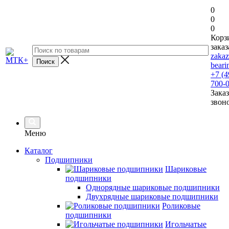
0
0
0
Корз
заказ
zaka
beari
+7 (4
700-
Заказ
звон
Меню
Каталог
Подшипники
Шариковые
подшипники
Однорядные шариковые подшипники
Двухрядные шариковые подшипники
Роликовые
подшипники
Игольчатые