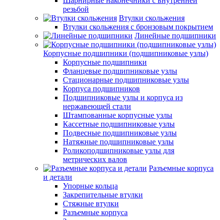
Шарнирные наконечники с внутренней
резьбой
Втулки скольжения
Втулки скольжения с бронзовым покрытием
Линейные подшипники
Корпусные подшипники (подшипниковые узлы)
Корпусные подшипники
Фланцевые подшипниковые узлы
Стационарные подшипниковые узлы
Корпуса подшипников
Подшипниковые узлы и корпуса из
нержавеющей стали
Штампованные корпусные узлы
Кассетные подшипниковые узлы
Подвесные подшипниковые узлы
Натяжные подшипниковые узлы
Роликоподшипниковые узлы для
метрических валов
Разъемные корпуса
и детали
Упорные кольца
Закрепительные втулки
Стяжные втулки
Разъемные корпуса