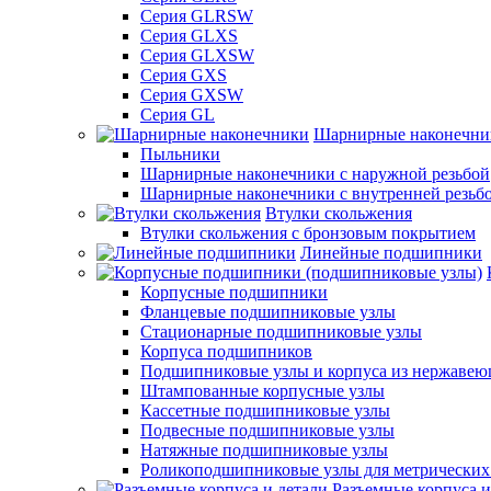
Серия GLRSW
Серия GLXS
Серия GLXSW
Серия GXS
Серия GXSW
Серия GL
Шарнирные наконечни
Пыльники
Шарнирные наконечники с наружной резьбой
Шарнирные наконечники с внутренней резьб
Втулки скольжения
Втулки скольжения с бронзовым покрытием
Линейные подшипники
Корпусные подшипники
Фланцевые подшипниковые узлы
Стационарные подшипниковые узлы
Корпуса подшипников
Подшипниковые узлы и корпуса из нержавею
Штампованные корпусные узлы
Кассетные подшипниковые узлы
Подвесные подшипниковые узлы
Натяжные подшипниковые узлы
Роликоподшипниковые узлы для метрических
Разъемные корпуса и