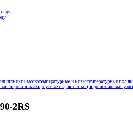
оду
подшипники
Высокотемпературные и низкотемпературные подш
ные подшипники
Корпусные подшипники (подшипниковые узлы
90-2RS