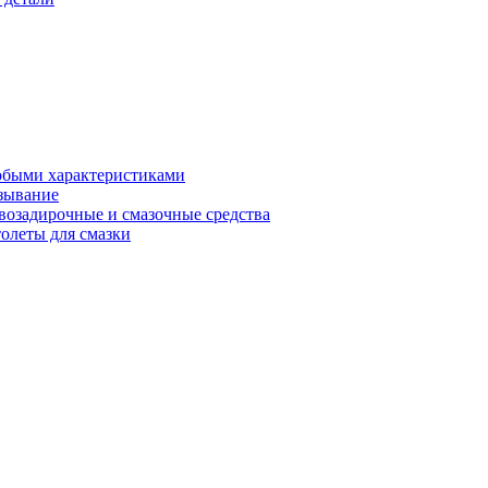
обыми характеристиками
зывание
возадирочные и смазочные средства
олеты для смазки