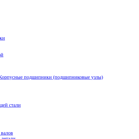
ки
ой
Корпусные подшипники (подшипниковые узлы)
щей стали
 валов
 детали