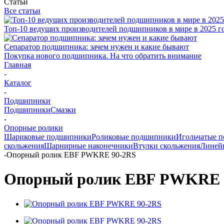
Статьи
Все статьи
Топ-10 ведущих производителей подшипников в мире в 2025 г
Сепаратор подшипника: зачем нужен и какие бывают
Покупка нового подшипника. На что обратить внимание
Главная
-
Каталог
-
Подшипники
Подшипники
Смазки
-
Опорные ролики
Шариковые подшипники
Роликовые подшипники
Игольчатые 
скольжения
Шарнирные наконечники
Втулки скольжения
Линей
-
Опорный ролик EBF PWKRE 90-2RS
Опорный ролик EBF PWKRE 