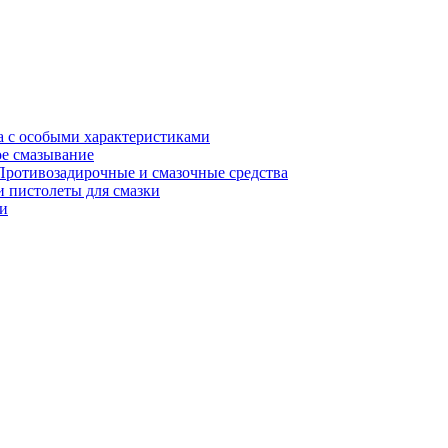
а с особыми характеристиками
е смазывание
Противозадирочные и смазочные средства
 пистолеты для смазки
и