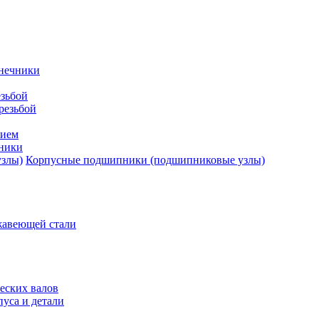
нечники
зьбой
резьбой
тием
ники
Корпусные подшипники (подшипниковые узлы)
жавеющей стали
еских валов
уса и детали