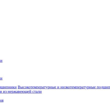
ки
ки
Высокотемпературные и низкотемпературные подши
 из нержавеющей стали
ия