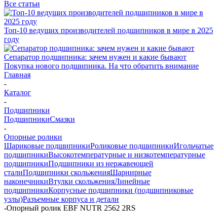
Все статьи
Топ-10 ведущих производителей подшипников в мире в 2025
году
Сепаратор подшипника: зачем нужен и какие бывают
Покупка нового подшипника. На что обратить внимание
Главная
-
Каталог
-
Подшипники
Подшипники
Смазки
-
Опорные ролики
Шариковые подшипники
Роликовые подшипники
Игольчатые
подшипники
Высокотемпературные и низкотемпературные
подшипники
Подшипники из нержавеющей
стали
Подшипники скольжения
Шарнирные
наконечники
Втулки скольжения
Линейные
подшипники
Корпусные подшипники (подшипниковые
узлы)
Разъемные корпуса и детали
-
Опорный ролик EBF NUTR 2562 2RS