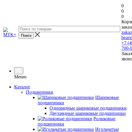
0
0
0
Корз
заказ
zaka
beari
+7 (4
700-
Заказ
звон
Меню
Каталог
Подшипники
Шариковые
подшипники
Однорядные шариковые подшипники
Двухрядные шариковые подшипники
Роликовые
подшипники
Игольчатые