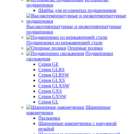
подшипники
Шайбы для игольчатых подшипников
Высокотемпературные и низкотемпературные
подшипники
Подшипники из нержавеющей стали
Опорные ролики
Подшипники
скольжения
Серия GE
Серия GLRS
Серия GLRSW
Серия GLXS
Серия GLXSW
Серия GXS
Серия GXSW
Серия GL
Шарнирные
наконечники
Пыльники
Шарнирные наконечники с наружной
резьбой