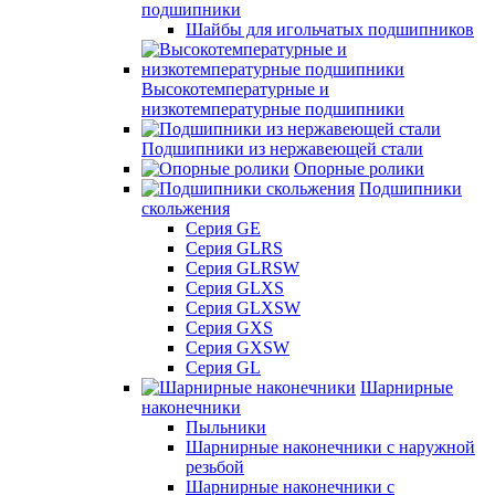
подшипники
Шайбы для игольчатых подшипников
Высокотемпературные и
низкотемпературные подшипники
Подшипники из нержавеющей стали
Опорные ролики
Подшипники
скольжения
Серия GE
Серия GLRS
Серия GLRSW
Серия GLXS
Серия GLXSW
Серия GXS
Серия GXSW
Серия GL
Шарнирные
наконечники
Пыльники
Шарнирные наконечники с наружной
резьбой
Шарнирные наконечники с