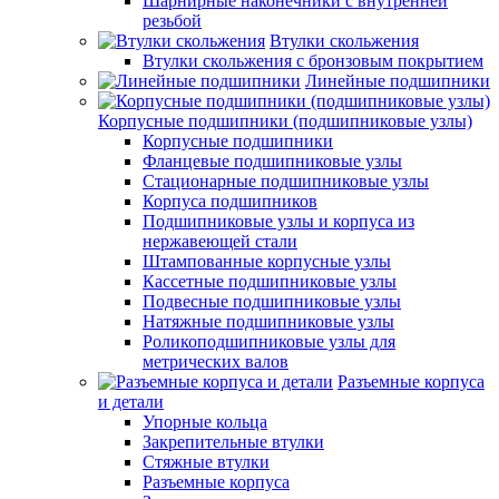
Шарнирные наконечники с внутренней
резьбой
Втулки скольжения
Втулки скольжения с бронзовым покрытием
Линейные подшипники
Корпусные подшипники (подшипниковые узлы)
Корпусные подшипники
Фланцевые подшипниковые узлы
Стационарные подшипниковые узлы
Корпуса подшипников
Подшипниковые узлы и корпуса из
нержавеющей стали
Штампованные корпусные узлы
Кассетные подшипниковые узлы
Подвесные подшипниковые узлы
Натяжные подшипниковые узлы
Роликоподшипниковые узлы для
метрических валов
Разъемные корпуса
и детали
Упорные кольца
Закрепительные втулки
Стяжные втулки
Разъемные корпуса