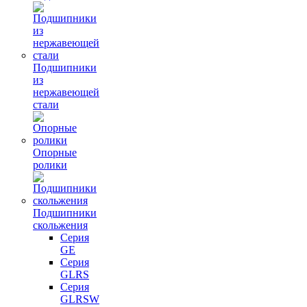
Подшипники
из
нержавеющей
стали
Опорные
ролики
Подшипники
скольжения
Серия
GE
Серия
GLRS
Серия
GLRSW