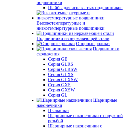
подшипники
Шайбы для игольчатых подшипников
Высокотемпературные и
низкотемпературные подшипники
Подшипники из нержавеющей стали
Опорные ролики
Подшипники
скольжения
Серия GE
Серия GLRS
Серия GLRSW
Серия GLXS
Серия GLXSW
Серия GXS
Серия GXSW
Серия GL
Шарнирные
наконечники
Пыльники
Шарнирные наконечники с наружной
резьбой
Шарнирные наконечники с