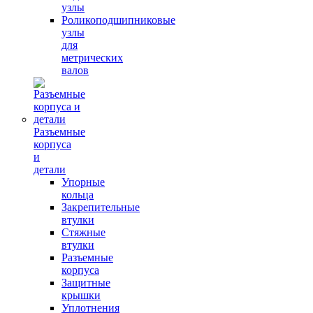
узлы
Роликоподшипниковые
узлы
для
метрических
валов
Разъемные
корпуса
и
детали
Упорные
кольца
Закрепительные
втулки
Стяжные
втулки
Разъемные
корпуса
Защитные
крышки
Уплотнения