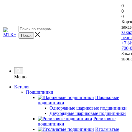
0
0
0
Корз
заказ
zaka
beari
+7 (4
700-
Заказ
звон
Меню
Каталог
Подшипники
Шариковые
подшипники
Однорядные шариковые подшипники
Двухрядные шариковые подшипники
Роликовые
подшипники
Игольчатые