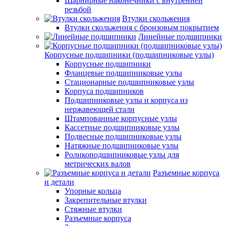
Шарнирные наконечники с внутренней
резьбой
Втулки скольжения
Втулки скольжения с бронзовым покрытием
Линейные подшипники
Корпусные подшипники (подшипниковые узлы)
Корпусные подшипники
Фланцевые подшипниковые узлы
Стационарные подшипниковые узлы
Корпуса подшипников
Подшипниковые узлы и корпуса из
нержавеющей стали
Штампованные корпусные узлы
Кассетные подшипниковые узлы
Подвесные подшипниковые узлы
Натяжные подшипниковые узлы
Роликоподшипниковые узлы для
метрических валов
Разъемные корпуса
и детали
Упорные кольца
Закрепительные втулки
Стяжные втулки
Разъемные корпуса