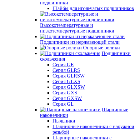
подшипники
Шайбы для игольчатых подшипников
Высокотемпературные и
низкотемпературные подшипники
Подшипники из нержавеющей стали
Опорные ролики
Подшипники
скольжения
Серия GE
Серия GLRS
Серия GLRSW
Серия GLXS
Серия GLXSW
Серия GXS
Серия GXSW
Серия GL
Шарнирные
наконечники
Пыльники
Шарнирные наконечники с наружной
резьбой
Шарнирные наконечники с