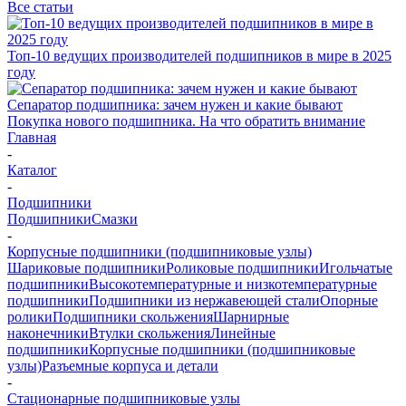
Все статьи
Топ-10 ведущих производителей подшипников в мире в 2025
году
Сепаратор подшипника: зачем нужен и какие бывают
Покупка нового подшипника. На что обратить внимание
Главная
-
Каталог
-
Подшипники
Подшипники
Смазки
-
Корпусные подшипники (подшипниковые узлы)
Шариковые подшипники
Роликовые подшипники
Игольчатые
подшипники
Высокотемпературные и низкотемпературные
подшипники
Подшипники из нержавеющей стали
Опорные
ролики
Подшипники скольжения
Шарнирные
наконечники
Втулки скольжения
Линейные
подшипники
Корпусные подшипники (подшипниковые
узлы)
Разъемные корпуса и детали
-
Стационарные подшипниковые узлы