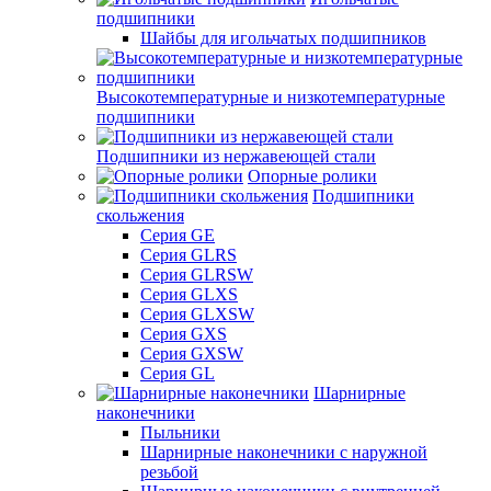
подшипники
Шайбы для игольчатых подшипников
Высокотемпературные и низкотемпературные
подшипники
Подшипники из нержавеющей стали
Опорные ролики
Подшипники
скольжения
Серия GE
Серия GLRS
Серия GLRSW
Серия GLXS
Серия GLXSW
Серия GXS
Серия GXSW
Серия GL
Шарнирные
наконечники
Пыльники
Шарнирные наконечники с наружной
резьбой