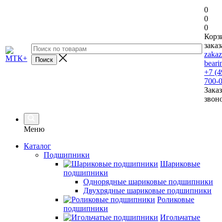
0
0
0
Корз
заказ
zaka
beari
+7 (4
700-
Заказ
звон
Меню
Каталог
Подшипники
Шариковые
подшипники
Однорядные шариковые подшипники
Двухрядные шариковые подшипники
Роликовые
подшипники
Игольчатые