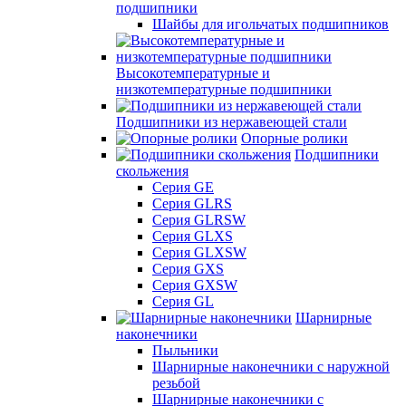
подшипники
Шайбы для игольчатых подшипников
Высокотемпературные и
низкотемпературные подшипники
Подшипники из нержавеющей стали
Опорные ролики
Подшипники
скольжения
Серия GE
Серия GLRS
Серия GLRSW
Серия GLXS
Серия GLXSW
Серия GXS
Серия GXSW
Серия GL
Шарнирные
наконечники
Пыльники
Шарнирные наконечники с наружной
резьбой
Шарнирные наконечники с