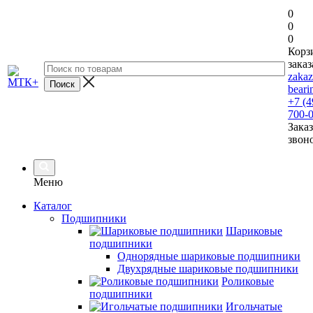
0
0
0
Корз
заказ
zaka
beari
+7 (4
700-
Заказ
звон
Меню
Каталог
Подшипники
Шариковые
подшипники
Однорядные шариковые подшипники
Двухрядные шариковые подшипники
Роликовые
подшипники
Игольчатые