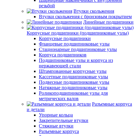
Шарнирные наконечники с внутренней
резьбой
Втулки скольжения
Втулки скольжения с бронзовым покрытием
Линейные подшипники
Корпусные подшипники (подшипниковые узлы)
Корпусные подшипники
Фланцевые подшипниковые узлы
Стационарные подшипниковые узлы
Корпуса подшипников
Подшипниковые узлы и корпуса из
нержавеющей стали
Штампованные корпусные узлы
Кассетные подшипниковые узлы
Подвесные подшипниковые узлы
Натяжные подшипниковые узлы
Роликоподшипниковые узлы для
метрических валов
Разъемные корпуса
и детали
Упорные кольца
Закрепительные втулки
Стяжные втулки
Разъемные корпуса