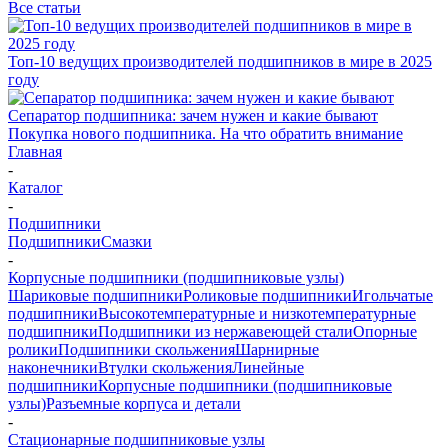
Все статьи
Топ-10 ведущих производителей подшипников в мире в 2025
году
Сепаратор подшипника: зачем нужен и какие бывают
Покупка нового подшипника. На что обратить внимание
Главная
-
Каталог
-
Подшипники
Подшипники
Смазки
-
Корпусные подшипники (подшипниковые узлы)
Шариковые подшипники
Роликовые подшипники
Игольчатые
подшипники
Высокотемпературные и низкотемпературные
подшипники
Подшипники из нержавеющей стали
Опорные
ролики
Подшипники скольжения
Шарнирные
наконечники
Втулки скольжения
Линейные
подшипники
Корпусные подшипники (подшипниковые
узлы)
Разъемные корпуса и детали
-
Стационарные подшипниковые узлы