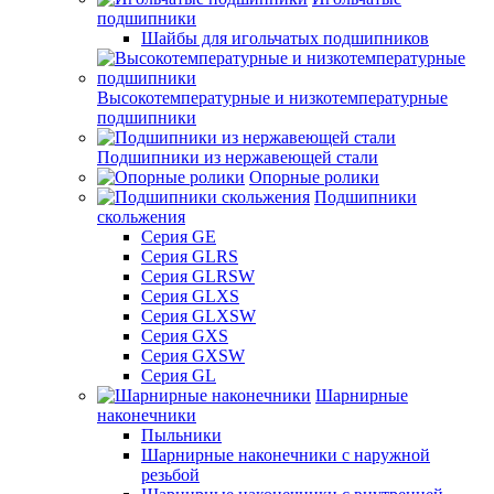
подшипники
Шайбы для игольчатых подшипников
Высокотемпературные и низкотемпературные
подшипники
Подшипники из нержавеющей стали
Опорные ролики
Подшипники
скольжения
Серия GE
Серия GLRS
Серия GLRSW
Серия GLXS
Серия GLXSW
Серия GXS
Серия GXSW
Серия GL
Шарнирные
наконечники
Пыльники
Шарнирные наконечники с наружной
резьбой