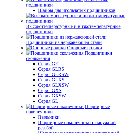
подшипники
Шайбы для игольчатых подшипников
Высокотемпературные и низкотемпературные
подшипники
Подшипники из нержавеющей стали
Опорные ролики
Подшипники
скольжения
Серия GE
Серия GLRS
Серия GLRSW
Серия GLXS
Серия GLXSW
Серия GXS
Серия GXSW
Серия GL
Шарнирные
наконечники
Пыльники
Шарнирные наконечники с наружной
резьбой