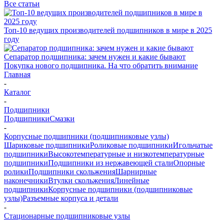
Все статьи
Топ-10 ведущих производителей подшипников в мире в 2025
году
Сепаратор подшипника: зачем нужен и какие бывают
Покупка нового подшипника. На что обратить внимание
Главная
-
Каталог
-
Подшипники
Подшипники
Смазки
-
Корпусные подшипники (подшипниковые узлы)
Шариковые подшипники
Роликовые подшипники
Игольчатые
подшипники
Высокотемпературные и низкотемпературные
подшипники
Подшипники из нержавеющей стали
Опорные
ролики
Подшипники скольжения
Шарнирные
наконечники
Втулки скольжения
Линейные
подшипники
Корпусные подшипники (подшипниковые
узлы)
Разъемные корпуса и детали
-
Стационарные подшипниковые узлы