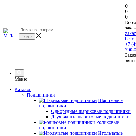
0
0
0
Корз
заказ
zaka
beari
+7 (4
700-
Заказ
звон
Меню
Каталог
Подшипники
Шариковые
подшипники
Однорядные шариковые подшипники
Двухрядные шариковые подшипники
Роликовые
подшипники
Игольчатые