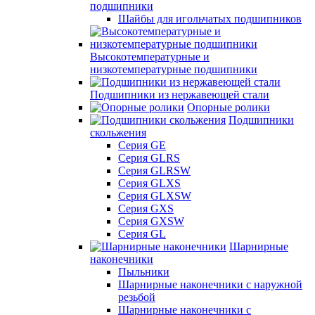
подшипники
Шайбы для игольчатых подшипников
Высокотемпературные и
низкотемпературные подшипники
Подшипники из нержавеющей стали
Опорные ролики
Подшипники
скольжения
Серия GE
Серия GLRS
Серия GLRSW
Серия GLXS
Серия GLXSW
Серия GXS
Серия GXSW
Серия GL
Шарнирные
наконечники
Пыльники
Шарнирные наконечники с наружной
резьбой
Шарнирные наконечники с