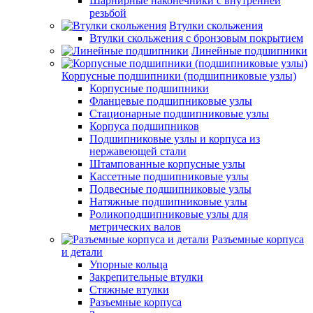
Шарнирные наконечники с внутренней
резьбой
Втулки скольжения
Втулки скольжения с бронзовым покрытием
Линейные подшипники
Корпусные подшипники (подшипниковые узлы)
Корпусные подшипники
Фланцевые подшипниковые узлы
Стационарные подшипниковые узлы
Корпуса подшипников
Подшипниковые узлы и корпуса из
нержавеющей стали
Штампованные корпусные узлы
Кассетные подшипниковые узлы
Подвесные подшипниковые узлы
Натяжные подшипниковые узлы
Роликоподшипниковые узлы для
метрических валов
Разъемные корпуса
и детали
Упорные кольца
Закрепительные втулки
Стяжные втулки
Разъемные корпуса