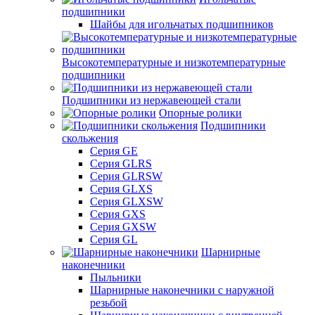
подшипники
Шайбы для игольчатых подшипников
Высокотемпературные и низкотемпературные
подшипники
Подшипники из нержавеющей стали
Опорные ролики
Подшипники
скольжения
Серия GE
Серия GLRS
Серия GLRSW
Серия GLXS
Серия GLXSW
Серия GXS
Серия GXSW
Серия GL
Шарнирные
наконечники
Пыльники
Шарнирные наконечники с наружной
резьбой