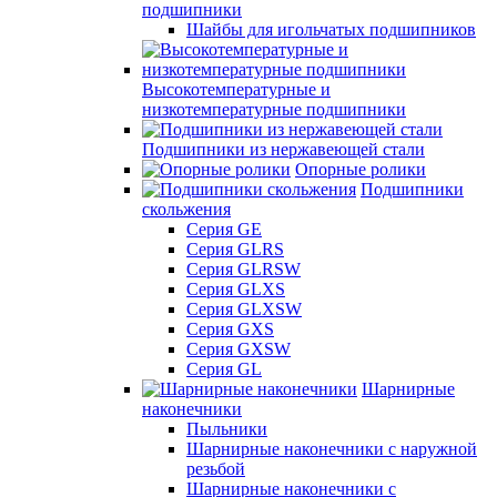
подшипники
Шайбы для игольчатых подшипников
Высокотемпературные и
низкотемпературные подшипники
Подшипники из нержавеющей стали
Опорные ролики
Подшипники
скольжения
Серия GE
Серия GLRS
Серия GLRSW
Серия GLXS
Серия GLXSW
Серия GXS
Серия GXSW
Серия GL
Шарнирные
наконечники
Пыльники
Шарнирные наконечники с наружной
резьбой
Шарнирные наконечники с