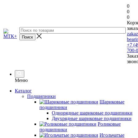
0
0
0
Корз
заказ
zaka
beari
+7 (4
700-
Заказ
звон
Меню
Каталог
Подшипники
Шариковые
подшипники
Однорядные шариковые подшипники
Двухрядные шариковые подшипники
Роликовые
подшипники
Игольчатые