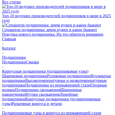
Все статьи
Топ-10 ведущих производителей подшипников в мире в 2025
году
Сепаратор подшипника: зачем нужен и какие бывают
Покупка нового подшипника. На что обратить внимание
Главная
-
Каталог
-
Подшипники
Подшипники
Смазки
-
Корпусные подшипники (подшипниковые узлы)
Шариковые подшипники
Роликовые подшипники
Игольчатые
подшипники
Высокотемпературные и низкотемпературные
подшипники
Подшипники из нержавеющей стали
Опорные
ролики
Подшипники скольжения
Шарнирные
наконечники
Втулки скольжения
Линейные
подшипники
Корпусные подшипники (подшипниковые
узлы)
Разъемные корпуса и детали
-
Подшипниковые узлы и корпуса из нержавеющей стали