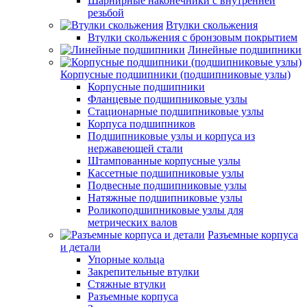
Шарнирные наконечники с внутренней
резьбой
Втулки скольжения
Втулки скольжения с бронзовым покрытием
Линейные подшипники
Корпусные подшипники (подшипниковые узлы)
Корпусные подшипники
Фланцевые подшипниковые узлы
Стационарные подшипниковые узлы
Корпуса подшипников
Подшипниковые узлы и корпуса из
нержавеющей стали
Штампованные корпусные узлы
Кассетные подшипниковые узлы
Подвесные подшипниковые узлы
Натяжные подшипниковые узлы
Роликоподшипниковые узлы для
метрических валов
Разъемные корпуса
и детали
Упорные кольца
Закрепительные втулки
Стяжные втулки
Разъемные корпуса