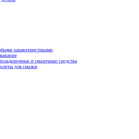
обыми характеристиками
зывание
возадирочные и смазочные средства
олеты для смазки