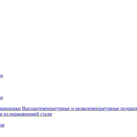
ки
ки
Высокотемпературные и низкотемпературные подши
 из нержавеющей стали
ия