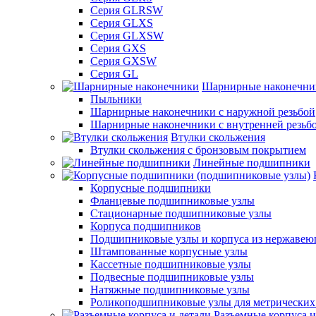
Серия GLRSW
Серия GLXS
Серия GLXSW
Серия GXS
Серия GXSW
Серия GL
Шарнирные наконечни
Пыльники
Шарнирные наконечники с наружной резьбой
Шарнирные наконечники с внутренней резьб
Втулки скольжения
Втулки скольжения с бронзовым покрытием
Линейные подшипники
Корпусные подшипники
Фланцевые подшипниковые узлы
Стационарные подшипниковые узлы
Корпуса подшипников
Подшипниковые узлы и корпуса из нержавею
Штампованные корпусные узлы
Кассетные подшипниковые узлы
Подвесные подшипниковые узлы
Натяжные подшипниковые узлы
Роликоподшипниковые узлы для метрических
Разъемные корпуса и