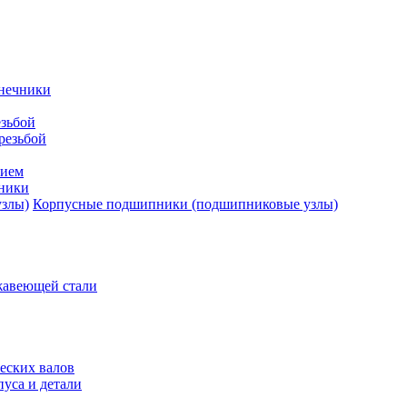
нечники
зьбой
резьбой
тием
ники
Корпусные подшипники (подшипниковые узлы)
жавеющей стали
еских валов
уса и детали