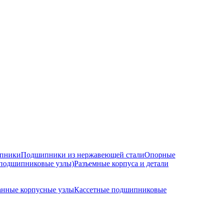
ипники
Подшипники из нержавеющей стали
Опорные
подшипниковые узлы)
Разъемные корпуса и детали
нные корпусные узлы
Кассетные подшипниковые