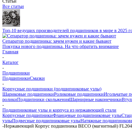
Статьи
Все статьи
Топ-10 ведущих производителей подшипников в мире в 2025 г
Сепаратор подшипника: зачем нужен и какие бывают
Покупка нового подшипника. На что обратить внимание
Главная
-
Каталог
-
Подшипники
Подшипники
Смазки
-
Корпусные подшипники (подшипниковые узлы)
Шариковые подшипники
Роликовые подшипники
Игольчатые 
ролики
Подшипники скольжения
Шарнирные наконечники
Втул
-
Подшипниковые узлы и корпуса из нержавеющей стали
Корпусные подшипники
Фланцевые подшипниковые узлы
Стац
узлы
Подвесные подшипниковые узлы
Натяжные подшипников
-
Нержавеющий Корпус подшипника BECO (магнитный) FL204