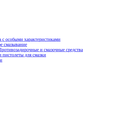
а с особыми характеристиками
е смазывание
Противозадирочные и смазочные средства
 пистолеты для смазки
и