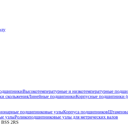
оду
подшипники
Высокотемпературные и низкотемпературные подш
ки скольжения
Линейные подшипники
Корпусные подшипники (
ионарные подшипниковые узлы
Корпуса подшипников
Штампова
ые узлы
Роликоподшипниковые узлы для метрических валов
 BSS 2RS