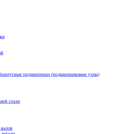
ки
ой
Корпусные подшипники (подшипниковые узлы)
щей стали
 валов
 детали