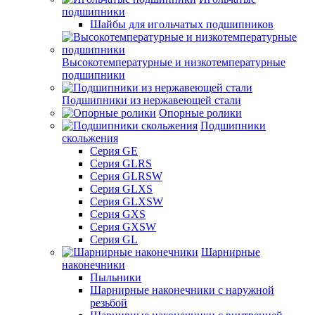
подшипники
Шайбы для игольчатых подшипников
Высокотемпературные и низкотемпературные
подшипники
Подшипники из нержавеющей стали
Опорные ролики
Подшипники
скольжения
Серия GE
Серия GLRS
Серия GLRSW
Серия GLXS
Серия GLXSW
Серия GXS
Серия GXSW
Серия GL
Шарнирные
наконечники
Пыльники
Шарнирные наконечники с наружной
резьбой