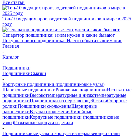
Все статьи
Топ-10 ведущих производителей подшипников в мире в 2025
году
Сепаратор подшипника: зачем нужен и какие бывают
Покупка нового подшипника. На что обратить внимание
Главная
-
Каталог
-
Подшипники
Подшипники
Смазки
-
Корпусные подшипники (подшипниковые узлы)
Шариковые подшипники
Роликовые подшипники
Игольчатые
подшипники
Высокотемпературные и низкотемпературные
подшипники
Подшипники из нержавеющей стали
Опорные
ролики
Подшипники скольжения
Шарнирные
наконечники
Втулки скольжения
Линейные
подшипники
Корпусные подшипники (подшипниковые
узлы)
Разъемные корпуса и детали
-
Подшипниковые узлы и корпуса из нержавеющей стали