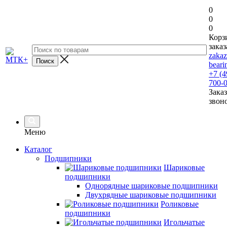
0
0
0
Корз
заказ
zaka
beari
+7 (4
700-
Заказ
звон
Меню
Каталог
Подшипники
Шариковые
подшипники
Однорядные шариковые подшипники
Двухрядные шариковые подшипники
Роликовые
подшипники
Игольчатые