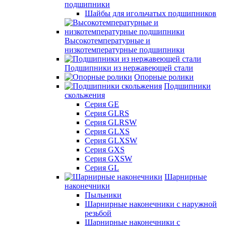
подшипники
Шайбы для игольчатых подшипников
Высокотемпературные и
низкотемпературные подшипники
Подшипники из нержавеющей стали
Опорные ролики
Подшипники
скольжения
Серия GE
Серия GLRS
Серия GLRSW
Серия GLXS
Серия GLXSW
Серия GXS
Серия GXSW
Серия GL
Шарнирные
наконечники
Пыльники
Шарнирные наконечники с наружной
резьбой
Шарнирные наконечники с