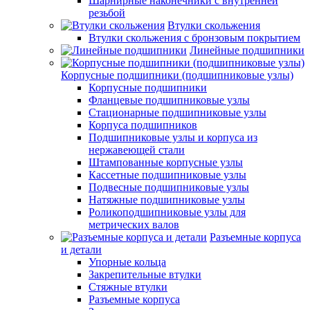
Шарнирные наконечники с внутренней
резьбой
Втулки скольжения
Втулки скольжения с бронзовым покрытием
Линейные подшипники
Корпусные подшипники (подшипниковые узлы)
Корпусные подшипники
Фланцевые подшипниковые узлы
Стационарные подшипниковые узлы
Корпуса подшипников
Подшипниковые узлы и корпуса из
нержавеющей стали
Штампованные корпусные узлы
Кассетные подшипниковые узлы
Подвесные подшипниковые узлы
Натяжные подшипниковые узлы
Роликоподшипниковые узлы для
метрических валов
Разъемные корпуса
и детали
Упорные кольца
Закрепительные втулки
Стяжные втулки
Разъемные корпуса