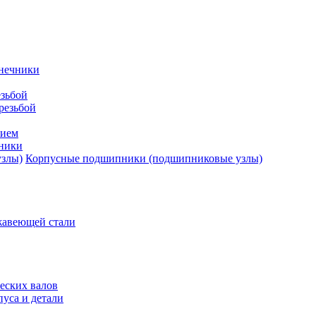
нечники
зьбой
резьбой
тием
ники
Корпусные подшипники (подшипниковые узлы)
жавеющей стали
еских валов
уса и детали