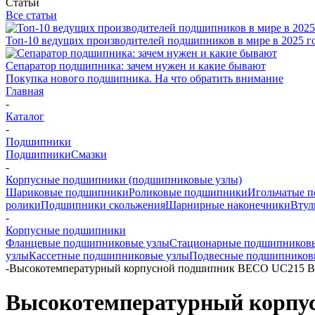
Статьи
Все статьи
Топ-10 ведущих производителей подшипников в мире в 2025 г
Сепаратор подшипника: зачем нужен и какие бывают
Покупка нового подшипника. На что обратить внимание
Главная
-
Каталог
-
Подшипники
Подшипники
Смазки
-
Корпусные подшипники (подшипниковые узлы)
Шариковые подшипники
Роликовые подшипники
Игольчатые 
ролики
Подшипники скольжения
Шарнирные наконечники
Втул
-
Корпусные подшипники
Фланцевые подшипниковые узлы
Стационарные подшипников
узлы
Кассетные подшипниковые узлы
Подвесные подшипников
-
Высокотемпературный корпусной подшипник BECO UC215 
Высокотемпературный корпу