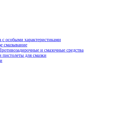
а с особыми характеристиками
е смазывание
Противозадирочные и смазочные средства
 пистолеты для смазки
и