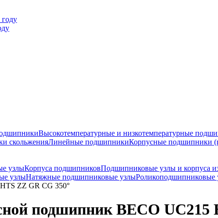
оду
подшипники
Высокотемпературные и низкотемпературные подш
ки скольжения
Линейные подшипники
Корпусные подшипники (
ые узлы
Корпуса подшипников
Подшипниковые узлы и корпуса и
ые узлы
Натяжные подшипниковые узлы
Роликоподшипниковые у
BHTS ZZ GR CG 350°
сной подшипник BECO UC215 