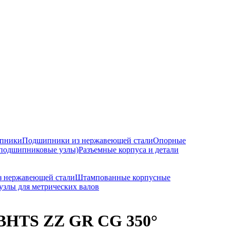
ипники
Подшипники из нержавеющей стали
Опорные
подшипниковые узлы)
Разъемные корпуса и детали
з нержавеющей стали
Штампованные корпусные
злы для метрических валов
BHTS ZZ GR CG 350°