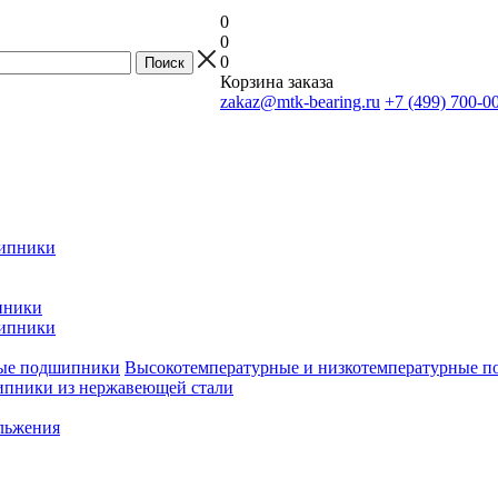
0
0
0
Корзина заказа
zakaz@mtk-bearing.ru
+7 (499) 700-0
ипники
пники
ипники
Высокотемпературные и низкотемпературные 
пники из нержавеющей стали
льжения