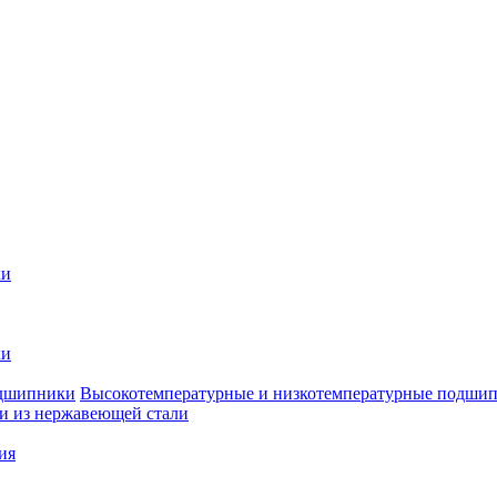
ки
ки
Высокотемпературные и низкотемпературные подши
 из нержавеющей стали
ия