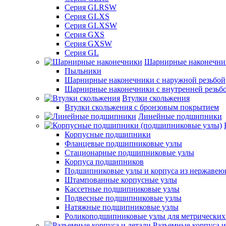
Серия GLRSW
Серия GLXS
Серия GLXSW
Серия GXS
Серия GXSW
Серия GL
Шарнирные наконечни
Пыльники
Шарнирные наконечники с наружной резьбой
Шарнирные наконечники с внутренней резьб
Втулки скольжения
Втулки скольжения с бронзовым покрытием
Линейные подшипники
Корпусные подшипники
Фланцевые подшипниковые узлы
Стационарные подшипниковые узлы
Корпуса подшипников
Подшипниковые узлы и корпуса из нержавею
Штампованные корпусные узлы
Кассетные подшипниковые узлы
Подвесные подшипниковые узлы
Натяжные подшипниковые узлы
Роликоподшипниковые узлы для метрических
Разъемные корпуса и