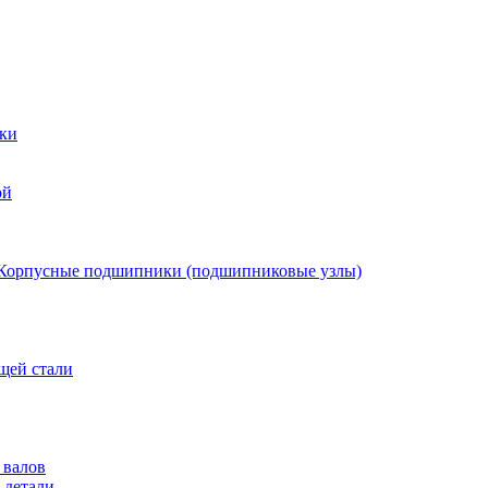
ки
ой
Корпусные подшипники (подшипниковые узлы)
щей стали
 валов
 детали