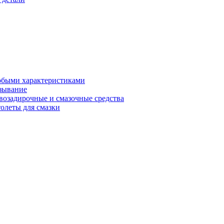
обыми характеристиками
зывание
возадирочные и смазочные средства
олеты для смазки