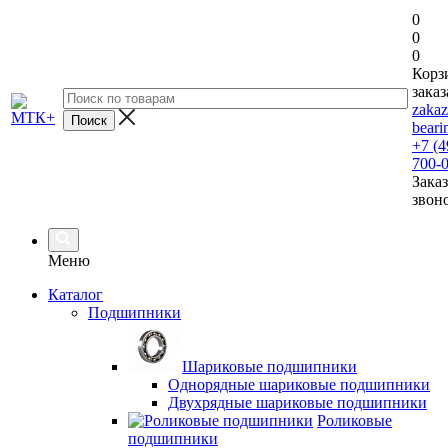
0
0
0
Корз
заказ
zaka
beari
+7 (4
700-
Заказ
звон
Меню
Каталог
Подшипники
Шариковые подшипники
Однорядные шариковые подшипники
Двухрядные шариковые подшипники
Роликовые
подшипники