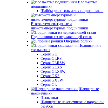
Игольчатые
подшипники
Шайбы для игольчатых подшипников
Высокотемпературные и
низкотемпературные подшипники
Подшипники из нержавеющей стали
Опорные ролики
Подшипники
скольжения
Серия GE
Серия GLRS
Серия GLRSW
Серия GLXS
Серия GLXSW
Серия GXS
Серия GXSW
Серия GL
Шарнирные
наконечники
Пыльники
Шарнирные наконечники с наружной
резьбой