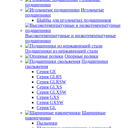
подшипники
Игольчатые
подшипники
Шайбы для игольчатых подшипников
Высокотемпературные и низкотемпературные
подшипники
Подшипники из нержавеющей стали
Опорные ролики
Подшипники
скольжения
Серия GE
Серия GLRS
Серия GLRSW
Серия GLXS
Серия GLXSW
Серия GXS
Серия GXSW
Серия GL
Шарнирные
наконечники
Пыльники