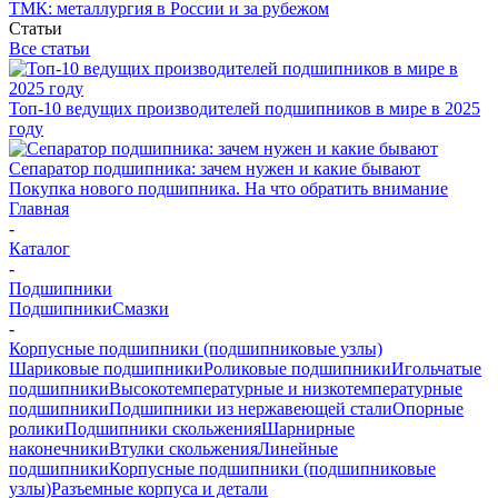
ТМК: металлургия в России и за рубежом
Статьи
Все статьи
Топ-10 ведущих производителей подшипников в мире в 2025
году
Сепаратор подшипника: зачем нужен и какие бывают
Покупка нового подшипника. На что обратить внимание
Главная
-
Каталог
-
Подшипники
Подшипники
Смазки
-
Корпусные подшипники (подшипниковые узлы)
Шариковые подшипники
Роликовые подшипники
Игольчатые
подшипники
Высокотемпературные и низкотемпературные
подшипники
Подшипники из нержавеющей стали
Опорные
ролики
Подшипники скольжения
Шарнирные
наконечники
Втулки скольжения
Линейные
подшипники
Корпусные подшипники (подшипниковые
узлы)
Разъемные корпуса и детали