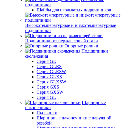
подшипники
Шайбы для игольчатых подшипников
Высокотемпературные и низкотемпературные
подшипники
Подшипники из нержавеющей стали
Опорные ролики
Подшипники
скольжения
Серия GE
Серия GLRS
Серия GLRSW
Серия GLXS
Серия GLXSW
Серия GXS
Серия GXSW
Серия GL
Шарнирные
наконечники
Пыльники
Шарнирные наконечники с наружной
резьбой