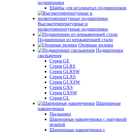
подшипники
Шайбы для игольчатых подшипников
Высокотемпературные и
низкотемпературные подшипники
Подшипники из нержавеющей стали
Опорные ролики
Подшипники
скольжения
Серия GE
Серия GLRS
Серия GLRSW
Серия GLXS
Серия GLXSW
Серия GXS
Серия GXSW
Серия GL
Шарнирные
наконечники
Пыльники
Шарнирные наконечники с наружной
резьбой
Шарнирные наконечники с