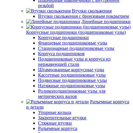
Шарнирные наконечники с внутренней
резьбой
Втулки скольжения
Втулки скольжения с бронзовым покрытием
Линейные подшипники
Корпусные подшипники (подшипниковые узлы)
Корпусные подшипники
Фланцевые подшипниковые узлы
Стационарные подшипниковые узлы
Корпуса подшипников
Подшипниковые узлы и корпуса из
нержавеющей стали
Штампованные корпусные узлы
Кассетные подшипниковые узлы
Подвесные подшипниковые узлы
Натяжные подшипниковые узлы
Роликоподшипниковые узлы для
метрических валов
Разъемные корпуса
и детали
Упорные кольца
Закрепительные втулки
Стяжные втулки
Разъемные корпуса