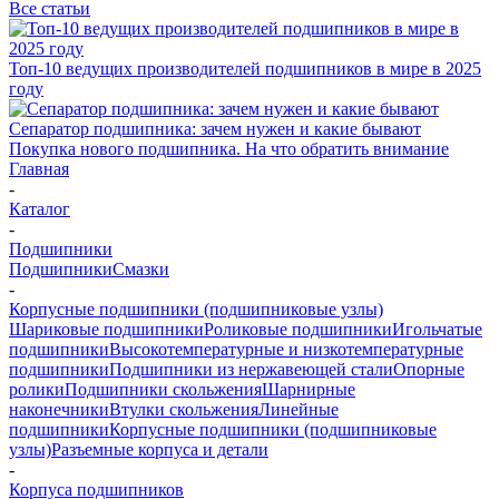
Все статьи
Топ-10 ведущих производителей подшипников в мире в 2025
году
Сепаратор подшипника: зачем нужен и какие бывают
Покупка нового подшипника. На что обратить внимание
Главная
-
Каталог
-
Подшипники
Подшипники
Смазки
-
Корпусные подшипники (подшипниковые узлы)
Шариковые подшипники
Роликовые подшипники
Игольчатые
подшипники
Высокотемпературные и низкотемпературные
подшипники
Подшипники из нержавеющей стали
Опорные
ролики
Подшипники скольжения
Шарнирные
наконечники
Втулки скольжения
Линейные
подшипники
Корпусные подшипники (подшипниковые
узлы)
Разъемные корпуса и детали
-
Корпуса подшипников