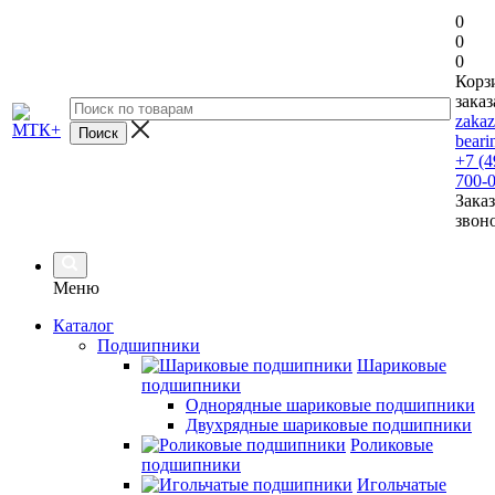
0
0
0
Корз
заказ
zaka
beari
+7 (4
700-
Заказ
звон
Меню
Каталог
Подшипники
Шариковые
подшипники
Однорядные шариковые подшипники
Двухрядные шариковые подшипники
Роликовые
подшипники
Игольчатые