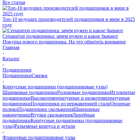
Все статьи
Топ-10 ведущих производителей подшипников в мире в 2025
году
Сепаратор подшипника: зачем нужен и какие бывают
Покупка нового подшипника. На что обратить внимание
Главная
-
Каталог
-
Подшипники
Подшипники
Смазки
-
Корпусные подшипники (подшипниковые узлы)
Шариковые подшипники
Роликовые подшипники
Игольчатые
подшипники
Высокотемпературные и низкотемпературные
подшипники
Подшипники из нержавеющей стали
Опорные
ролики
Подшипники скольжения
Шарнирные
наконечники
Втулки скольжения
Линейные
подшипники
Корпусные подшипники (подшипниковые
узлы)
Разъемные корпуса и детали
-
Фланцевые подшипниковые узлы