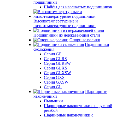
подшипники
Шайбы для игольчатых подшипников
Высокотемпературные и
низкотемпературные подшипники
Подшипники из нержавеющей стали
Опорные ролики
Подшипники
скольжения
Серия GE
Серия GLRS
Серия GLRSW
Серия GLXS
Серия GLXSW
Серия GXS
Серия GXSW
Серия GL
Шарнирные
наконечники
Пыльники
Шарнирные наконечники с наружной
резьбой
Шарнирные наконечники с