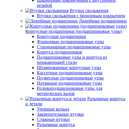
Шарнирные наконечники с внутренней
резьбой
Втулки скольжения
Втулки скольжения с бронзовым покрытием
Линейные подшипники
Корпусные подшипники (подшипниковые узлы)
Корпусные подшипники
Фланцевые подшипниковые узлы
Стационарные подшипниковые узлы
Корпуса подшипников
Подшипниковые узлы и корпуса из
нержавеющей стали
Штампованные корпусные узлы
Кассетные подшипниковые узлы
Подвесные подшипниковые узлы
Натяжные подшипниковые узлы
Роликоподшипниковые узлы для
метрических валов
Разъемные корпуса
и детали
Упорные кольца
Закрепительные втулки
Стяжные втулки
Разъемные корпуса