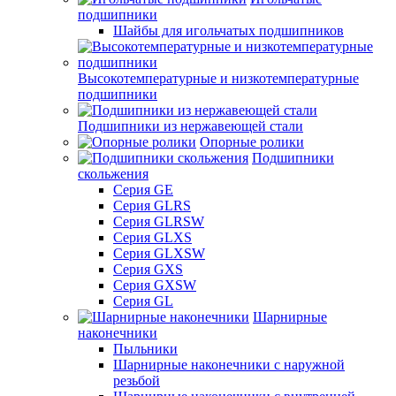
подшипники
Шайбы для игольчатых подшипников
Высокотемпературные и низкотемпературные
подшипники
Подшипники из нержавеющей стали
Опорные ролики
Подшипники
скольжения
Серия GE
Серия GLRS
Серия GLRSW
Серия GLXS
Серия GLXSW
Серия GXS
Серия GXSW
Серия GL
Шарнирные
наконечники
Пыльники
Шарнирные наконечники с наружной
резьбой