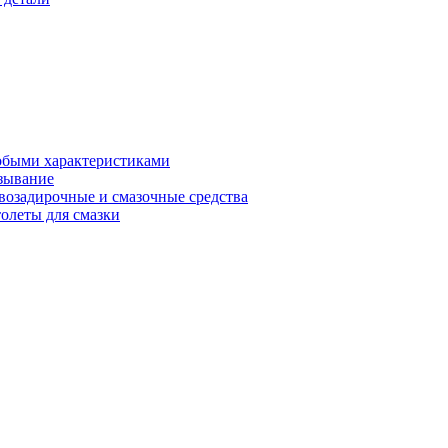
обыми характеристиками
зывание
возадирочные и смазочные средства
олеты для смазки