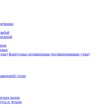
нечники
зьбой
резьбой
тием
ники
Корпусные подшипники (подшипниковые узлы)
жавеющей стали
еских валов
уса и детали