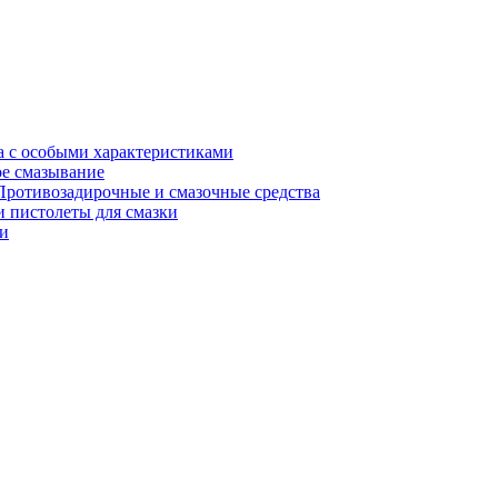
а с особыми характеристиками
е смазывание
Противозадирочные и смазочные средства
 пистолеты для смазки
и