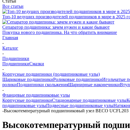
Статьи
Все статьи
Топ-10 ведущих производителей подшипников в мире в 2025 г
Сепаратор подшипника: зачем нужен и какие бывают
Покупка нового подшипника. На что обратить внимание
Главная
-
Каталог
-
Подшипники
Подшипники
Смазки
-
Корпусные подшипники (подшипниковые узлы)
Шариковые подшипники
Роликовые подшипники
Игольчатые 
ролики
Подшипники скольжения
Шарнирные наконечники
Втул
-
Фланцевые подшипниковые узлы
Корпусные подшипники
Стационарные подшипниковые узлы
К
подшипниковые узлы
Подвесные подшипниковые узлы
Натяжн
-
Высокотемпературный подшипниковый узел BECO UCFL203 
Высокотемпературный подши