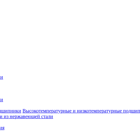
ки
ки
Высокотемпературные и низкотемпературные подши
 из нержавеющей стали
ия