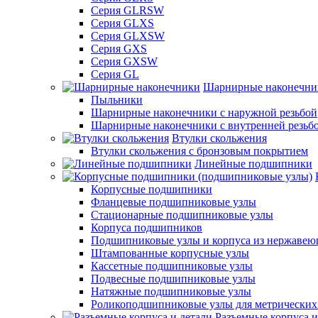
Серия GLRSW
Серия GLXS
Серия GLXSW
Серия GXS
Серия GXSW
Серия GL
Шарнирные наконечни
Пыльники
Шарнирные наконечники с наружной резьбой
Шарнирные наконечники с внутренней резьб
Втулки скольжения
Втулки скольжения с бронзовым покрытием
Линейные подшипники
Корпусные подшипники
Фланцевые подшипниковые узлы
Стационарные подшипниковые узлы
Корпуса подшипников
Подшипниковые узлы и корпуса из нержавею
Штампованные корпусные узлы
Кассетные подшипниковые узлы
Подвесные подшипниковые узлы
Натяжные подшипниковые узлы
Роликоподшипниковые узлы для метрических
Разъемные корпуса и