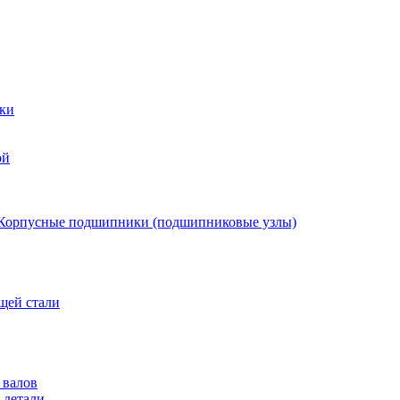
ки
ой
Корпусные подшипники (подшипниковые узлы)
щей стали
 валов
 детали