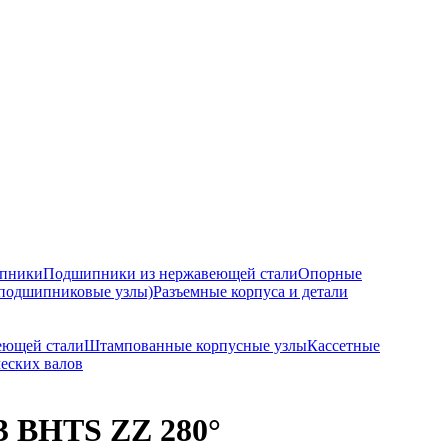
ипники
Подшипники из нержавеющей стали
Опорные
подшипниковые узлы)
Разъемные корпуса и детали
еющей стали
Штампованные корпусные узлы
Кассетные
еских валов
 BHTS ZZ 280°