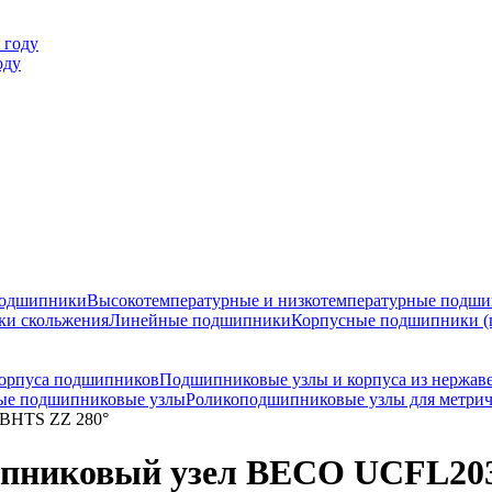
оду
подшипники
Высокотемпературные и низкотемпературные подш
ки скольжения
Линейные подшипники
Корпусные подшипники (
орпуса подшипников
Подшипниковые узлы и корпуса из нержав
ые подшипниковые узлы
Роликоподшипниковые узлы для метрич
BHTS ZZ 280°
пниковый узел BECO UCFL203